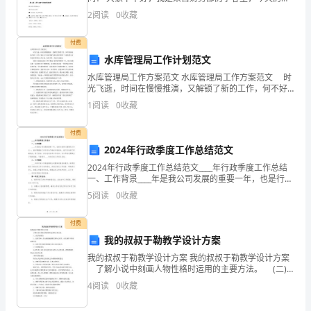
识》
ERP项目启动大会由我来主持。首先，欢迎各位前来参加
2
阅读
0
收藏
易飞ERP项目启动会。大家都知道，企业是以盈利为目的
考
第9题：单选题(本题1分)
付费
前
水库管理局工作计划范文
水库管理局工作方案范文 水库管理局工作方案范文 时
冲
光飞逝，时间在慢慢推演，又解锁了新的工作，何不好
好地做个呢？工作方案怎么写才能发挥它最大的作用
1
阅读
0
收藏
刺
呢？下面是帮大家的水库管理局工作方案，仅供参考，
欢迎
试
付费
2024年行政季度工作总结范文
卷
2024年行政季度工作总结范文____年行政季度工作总结
一、工作背景____年是我公司发展的重要一年，也是行政
含
部门重要的工作之一。面对繁重的工作任务和严峻的市
5
阅读
0
收藏
场竞争，我们行政部门积极响应，勇于担当，努
解
付费
析
我的叔叔于勒教学设计方案
第
我的叔叔于勒教学设计方案 我的叔叔于勒教学设计方案
了解小说中刻画人物性格时运用的主要方法。 (二)
1
能力训练点 1．绘形写神，深入细致地提醒人物内心世
4
阅读
0
收藏
界，对人物作个性刻画的写法 2．培
题：