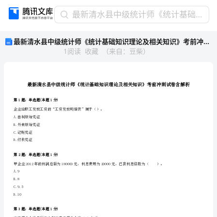
最
最新清水县中级统计师《统计基础知识理论及相关知识》考前冲刺试卷含解析
新
最新清水县中级统计师《统计基础知识理论及相关知识》考前冲刺试卷含解析
清
1
阅读
收藏
（
来自
：
豆柴
）
水
县
中
级
统
计
第1题：单选题(本题1分)
师
企业给职工发放工资的“工资发放明细表”属于（）。