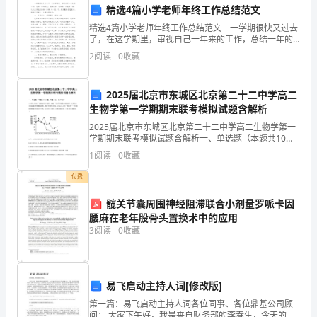
师
精选4篇小学老师年终工作总结范文
精选4篇小学老师年终工作总结范文 一学期很快又过去
《统
第7题：单选题(本题1分)
了，在这学期里，审视自己一年来的工作，总结一年的
得失，感触很多，我和每一位老师一样，认认真真地对
计
2
阅读
0
收藏
待每一件事、每一份工作，做到勤勤恳恳教书，踏踏实
实做
基
A.9
2025届北京市东城区北京第二十二中学高二
B.8
础
生物学第一学期期末联考模拟试题含解析
C.9．5
2025届北京市东城区北京第二十二中学高二生物学第一
知
学期期末联考模拟试题含解析一、单选题（本题共10小
D.10
题，每题3分，共30分）1、研究人员在千岛湖地区两个
识
1
阅读
0
收藏
面积、植被、气候等环境条件相似的甲、乙两岛上对
理
付费
第8题：单选题(本题1分)
论
髋关节囊周围神经阻滞联合小剂量罗哌卡因
腰麻在老年股骨头置换术中的应用
及
3
阅读
0
收藏
A.借记应交税费－应交增值税（进项税额）3400
相
B.贷记应交税费－应交增值税（进项税额）3400
关
易飞启动主持人词[修改版]
C.借记应交税费－应交增值税（销项税额）3400
知
第一篇：易飞启动主持人词各位同事、各位鼎基公司顾
D.贷记应交税费－应交增值税（销项税额）3400
问： 大家下午好，我是来自财务部的李春生，今天的