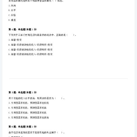
A.自制原始凭证
《统
B.外来原始凭证
C.记账凭证
计
D.付款凭证
基
第2题：单选题(本题1分)
础
知
A.9
B.8
识
C.9.5
理
D.10
论
第3题：单选题(本题1分)
及
市场需求曲线是所有个别消费者需求曲线（）加总。
A.纵向