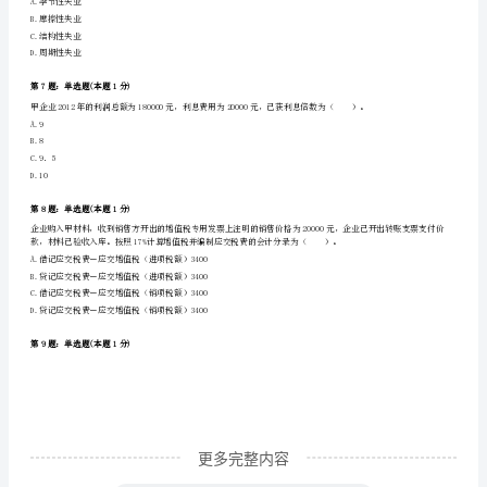
相
B.水平
关
C.价格
D.垂直
知
识》
第4题：单选题(本题1分)
考
A.储蓄=投资
前
B.储蓄+政府的净税收收入=政府购买+投资
C.储蓄+政府的净税收收入+政府购买=投资
冲
D.储蓄=政府的净税收收入+政府购买+投资
刺
试
卷
更多完整内容