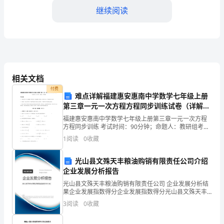
含
继续阅读
解
第5题：单选题(本题1分)
析
某个家庭的收入水平很高，则其货币需求为（）。
最
A.交易性需求较低，预防性需求也较低
相关文档
B.交易性需求较低，预防性需求较高
新
付费
难点详解福建惠安惠南中学数学七年级上册
C.交易性需求较高，预防性需求较低
清
第三章一元一次方程方程同步训练试卷（详解
D.交易性需求较高，预防性需求也很高
版）
福建惠安惠南中学数学七年级上册第三章一元一次方程
水
方程同步训练 考试时间：90分钟；命题人：教研组考生
注意：1、本卷分第I卷（选择题）和第Ⅱ卷（非选择题）
1
阅读
0
收藏
县
两部分，满分100分，考试时间90分钟2、答卷前
第6题：单选题(本题1分)
中
光山县文殊天丰粮油购销有限责任公司介绍
由于经济衰退导致需求不足而引起的失业属于（）。
企业发展分析报告
级
A.季节性失业
光山县文殊天丰粮油购销有限责任公司 企业发展分析结
B.摩擦性失业
果企业发展指数得分企业发展指数得分光山县文殊天丰
统
粮油购销有限责任公司综合得分说明：企业发展指数根
3
阅读
0
收藏
C.结构性失业
据企业规模、企业创新、企业风险、企业活力四个维度
计
对企
D.周期性失业