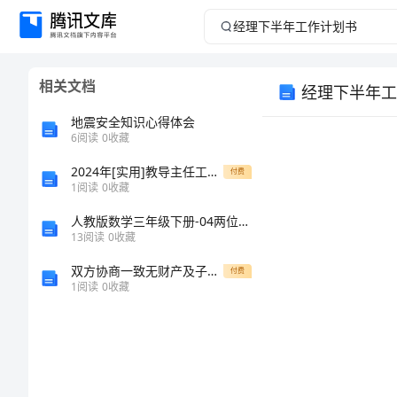
经
理
相关文档
经理下半年工
下
地震安全知识心得体会
半
6
阅读
0
收藏
2024年[实用]教导主任工作总结
年
付费
1
阅读
0
收藏
工
人教版数学三年级下册-04两位数乘两位数-01口算乘法-教案02
13
阅读
0
收藏
作
双方协商一致无财产及子女抚养责任的离婚合同
付费
1
阅读
0
收藏
计
划
书