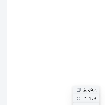
经
理
下
半
年
工
作
计
划
书
经
复制全文
理
全屏阅读