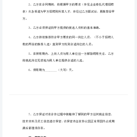
招
聘
甲方：___
人
才
合
同
成如下协议：
代
一、乙方义务
理
招
聘
人
才
合