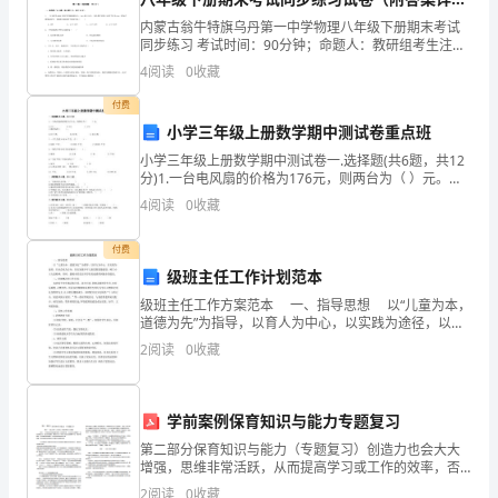
业
解）
内蒙古翁牛特旗乌丹第一中学物理八年级下册期末考试
同步练习 考试时间：90分钟；命题人：教研组考生注
务
意：1、本卷分第I卷（选择题）和第Ⅱ卷（非选择题）两
4
阅读
0
收藏
部分，满分100分，考试时间90分钟2、答卷前，考
需
付费
小学三年级上册数学期中测试卷重点班
要，
小学三年级上册数学期中测试卷一.选择题(共6题，共12
要求的人选。
委
分)1.一台电风扇的价格为176元，则两台为（ ）元。
A.252 B.352 C.2762.旗杆高约（ ）。A.
4
阅读
0
收藏
托
乙
付费
级班主任工作计划范本
三、服务费支付
方
级班主任工作方案范本 一、指导思想 以“儿童为本，
道德为先”为指导，以育人为中心，以实践为途径，以社
访
会化为方向，切实加强少年儿童思想道德建设，树立小
2
阅读
0
收藏
主人翁精神，同时，最根本的是让同学们的成绩得
寻
所
学前案例保育知识与能力专题复习
需
第二部分保育知识与能力（专题复习）创造力也会大大
增强，思维非常活跃，从而提高学习或工作的效率，否
则，效果不理想。兴趣能促使“优势兴奋”状态的形成，人
职
2
阅读
0
收藏