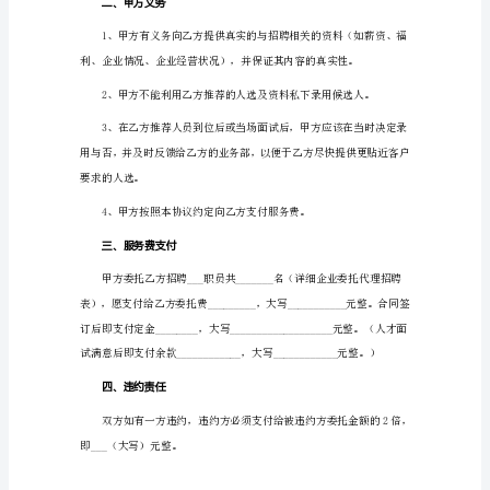
同
方。
1
甲
方：
___
乙
方：
金
华
市
6、保用期为________（大写
魅
企
人