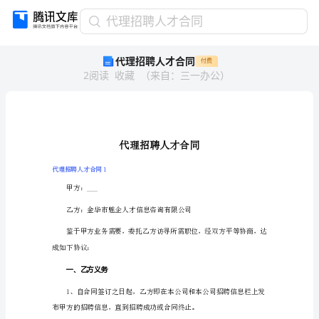
代
代理招聘人才合同
理
代理招聘人才合同
付费
招
2
阅读
收藏
（
来自
：
三一办公
）
聘
人
才
合
同
代
理
代理招聘人才合同1