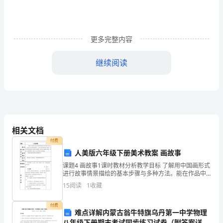
才
信
更多完整内容
息
咨
继续阅读
询
有
限
满后都继续存在。
公
相关文档
付费
司
二、甲方义务
人美版六年级下册美术教案 画故事
鉴
课题4 画故事1课时教材分析教学目标 了解用中国画形式
进行故事情景描绘的基本步骤与多种方法。能在作品中
于
表现故事情节，突出主要形象的动作与表情。培养热爱
15
阅读
1
收藏
祖国传统文化和艺术的情感。通过学生查找相关资
甲
付费
难点详解内蒙古翁牛特旗乌丹第一中学物理
方
八年级下册期末考试同步练习试卷（附答案详