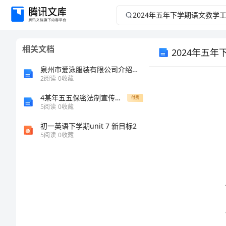
2024
年
相关文档
2024年五
五
泉州市爱泳服装有限公司介绍企业发展分析报告
年
2
阅读
0
收藏
下
4某年五五保密法制宣传教育完成情况汇报
付费
5
阅读
0
收藏
学
初一英语下学期unit 7 新目标2
5
阅读
0
收藏
期
语
文
教