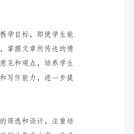
在本学期的语文教学当中，我明确了教学目标，即使学生能
够：读懂课本中的文章，理解文章的主旨，掌握文章所传达的情
感和思想；学会用正确的语言表达自己的意见和观点，培养学生
的创造力和想象力；提高学生的阅读能力和写作能力，进一步提
在语文教学过程中，我注重教学内容的筛选和设计，注重培
养学生的阅读理解能力和写作能力。针对不同的教学内容，我采
取了不同的教学方法，如讲授、讨论、小组合作等，以激发学生
在本学期的语文教学工作中，我注重教学方法的灵活运用。