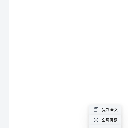
学
工
作
总
结
范
文
2024
年
复制全文
五
全屏阅读