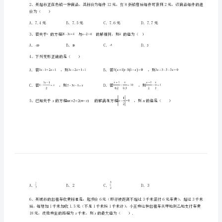
中
学
数
学
七
一、单选题（10小题，每小题2分，共计20分）
年
1、方程3x＋2(1－x)＝4的解是()
级
上
册
价为（）