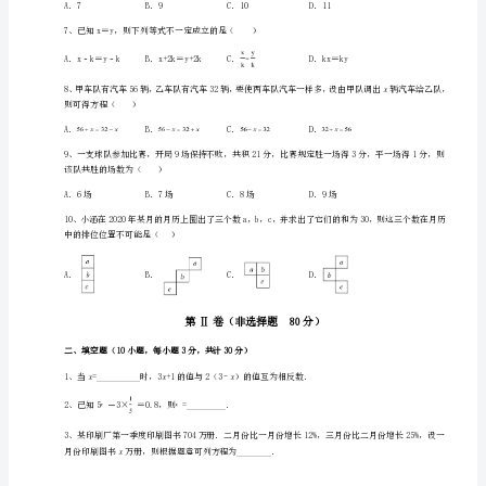
第
三
章
一
4、下列变形正确的是（）
元
一
次
方
程
方