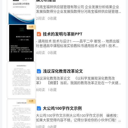
解
河南宝福祥供应链管理有限公司 企业发展分析结果企业
则可得方程（）
发展指数得分企业发展指数得分河南宝福祥供应链管理
有限公司综合得分说明：企业发展指数根据企业规模、
析）
2
阅读
0
收藏
企业创新、企业风险、企业活力四个维度对企业发展情
况进
付费
北
技术的发明与革新PPT
京
该队共胜的场数为（）
- 通用技术 技术与设计1 ——昌平二中 崔悦 - - 地质出版
社普通高中课程标准实验教科书通用技术·必修1-技术与
市
设计①第一章
4
阅读
0
收藏
第
十
浅议深化教育改革论文
中的排位位置不可能是（）
浅议深化教育改革论文 《以科学发展观深化教育改
五
革》 【摘要】当前，我国的教育改革正处在一个关键
阶段，我们必须以科学发展观为指导，进一步解放思
中
8
阅读
1
收藏
想、转变观念和理念，把教育改革不断推向前进，使全
体人民
学
付费
大公鸡100字作文示例
数
大公鸡100字作文示例大公鸡100字作文示例 编者按：
学
如果大家觉得内容不错，记得分享给你的小伙伴们哦！
内容简介：我家有只大公鸡，它全身的羽毛都是金黄色
0
阅读
0
收藏
二、填空题（10小题，每小题3分，共计30分）