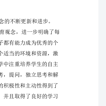
2024年，我更加深入地思考和反思自己的教育观念，进一步明确了每
个孩子独特的需要和潜力。我坚信每一个孩子都有能力成为优秀的个
体，而我作为教师的责任就是为他们提供一个适当的环境和资源，激
发他们的学习动力和创造力。因此，我在教学中注重培养学生的自主
学习能力和解决问题的能力。我鼓励学生思考，提问，独立思考和解
决问题。通过这样的教学方法，我发现学生的积极性和主动性得到了
极大的提升，他们更加愿意参与到学习中来，并且取得了良好的学习
作为一名小学教师，和学生的良好关系对于促进学生学习和发展
起到了非常重要的作用。在过去的一年里，我更加注重和学生的沟通
的情感和需