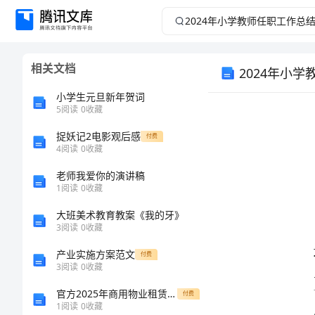
2024
年
相关文档
2024年小
小
小学生元旦新年贺词
学
5
阅读
0
收藏
教
捉妖记2电影观后感
付费
4
阅读
0
收藏
师
老师我爱你的演讲稿
1
阅读
0
收藏
任
大班美术教育教案《我的牙》
3
阅读
0
收藏
职
产业实施方案范文
付费
工
3
阅读
0
收藏
官方2025年商用物业租赁合同样本
付费
作
1
阅读
0
收藏