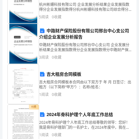
制
杭州彬姗科技有限公司 企业发展分析结果企业发展指数
遵医嘱用药。
得分企业发展指数得分杭州彬姗科技有限公司综合得分
度，
说明：企业发展指数根据企业规模、企业创新、企业风
5
阅读
0
收藏
并
险、企业活力四个维度对企业发展情况进行评价。该企
业的
签
中路财产保险股份有限公司邢台中心支公司
字。
介绍企业发展分析报告
*****
中路财产保险股份有限公司邢台中心支公司 企业发展分
分
析结果企业发展指数得分企业发展指数得分中路财产保
分，
险股份有限公司邢台中心支公司综合得分说明：企业发
3
阅读
0
收藏
展指数根据企业规模、企业创新、企业风险、企业活力
遵
四个
医
吉大租房合同模板
嘱
吉大租房合同模板本合同由以下双方于 年 月 日签订：出
恩
租方（以下简称“甲方”）：名称/姓名：
赐，
1
阅读
0
收藏
（如
评
付费
分
2024年骨科护理个人年底工作总结
指
2024年骨科护理个人年底工作总结尊敬的领导：您好！
我是骨科护理部门的一名护士，在2024年度中，我在骨
标
科护理工作岗位上经历了许多挑战和成长机会。在这一
1
阅读
0
收藏
有
年中，我深入学习了相关医疗知识和技能，努力提高专