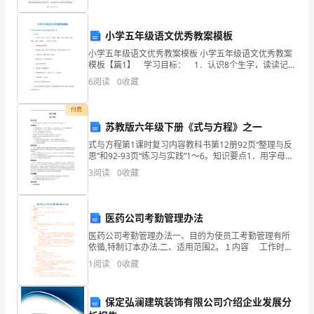
风
险
小学五年级语文优秀教案模板
者，
小学五年级语文优秀教案模板 小学五年级语文优秀教案
按
模板【篇1】 学习目标： 1．认识8个生字，读读记记
“蚂蚱、樱桃、蚌壳、瞎闹、锄头、倭瓜、水瓢、圆滚
压
6
阅读
0
收藏
滚、一动不动”等词语。 2．有感情地朗读课文
疮
或
付费
苏教版六年级下册《式与方程》之一
跌
倒
式与方程第1课时复习内容教科书第12册92页“整理与反
思”和92-93页“练习与实践”1～6。知识要点1．用字母表
评
示数：（1）表示运算律；（2）表示计算公式；（3）表
3
阅读
0
收藏
分
示一般数量关系。2．方程与等式的关
风
险
医药公司考勤管理办法
级
医药公司考勤管理办法一、目的为使员工考勤管理有所
别
依循,特制订本办法.二、适用范围2。１内容 工作时
间、考勤记录、加班、出差、因公外出、请(休)假等。
恩
1
阅读
0
收藏
2。２ 适用人员 本办法适用于全体员工。
赐
举
保定弘澜建筑装饰有限公司介绍企业发展分