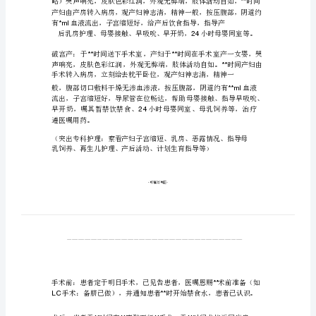
板
******
住
院：
患
者
因
“”
由
门
诊
收
住
住
院，
住
院
方
式