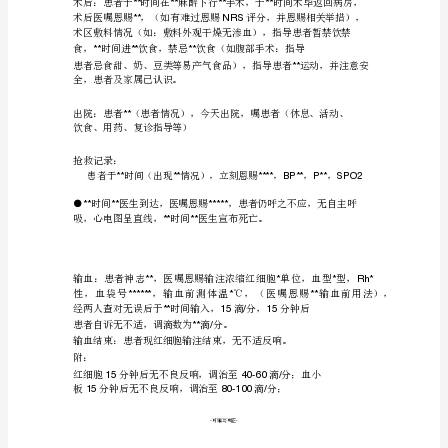
（步
入、
扶
详尽内容）。
入、
轮
椅、
平
车），
住
院
后
已
向
患
者
分娩后：
产妇
时
娩
男女
婴
时
抱
病
及
家
属