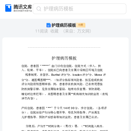
护
护理病历模板
理
护理病历模板
付费
病
11
阅读
收藏
（
来自
：
万文网
）
历
模
板
____________________________________________
________________________________________________________________
护
理
病
历
模