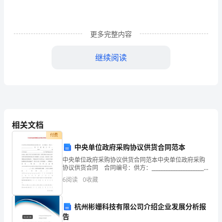
介
绍
病
*ml
更多完整内容
区
环
继续阅读
境
及
住
院
Barthel*braden*Morse
评
相关文档
分
付费
分，
中央单位政府采购协议供货合同范本
评
中央单位政府采购协议供货合同范本中央单位政府采购
分
协议供货合同 合同编号：供方：_____________________供
方授权公司：______________________________需方：
分，
6
阅读
0
收藏
评
规
杭州彬姗科技有限公司介绍企业发展分析报
章
告