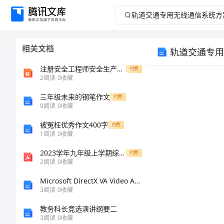
轨
道
相关文档
轨道交通专用
交
注册安全工程师安全生产管理知识考前培训讲义PPT学习教案
付费
通
2
阅读
0
收藏
三年级未来的钢笔作文
专
付费
9
阅读
0
收藏
用
被冤枉优秀作文400字
付费
1
阅读
0
收藏
无
2023学年九年级上学期综合能力练习数学试题(含答案解析)
付费
2
阅读
0
收藏
线
Microsoft DirectX VA Video Acceleration APIDDI：微软DirectX视频加速apiddi
通
3
阅读
0
收藏
教务科长竞选演讲纲要二
信
3
阅读
0
收藏