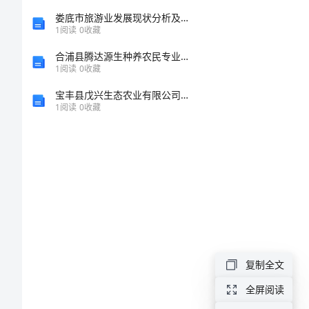
系
娄底市旅游业发展现状分析及对策探讨
1
阅读
0
收藏
统
合浦县腾达源生种养农民专业合作社介绍企业发展分析报告
1
阅读
0
收藏
方
1引
宝丰县戊兴生态农业有限公司介绍企业发展分析报告
1
阅读
0
收藏
案
探
析
轨
道
交
复制全文
通
全屏阅读
专