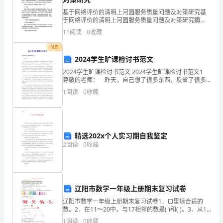
册
基于网络评价的清明上河园服务质量问题及对策研究基
语
于网络评价的清明上河园服务质量问题及对策研究摘
要：随着互联网的普及和发展，越来越多的人选择通过
11
阅读
0
收藏
文
网络方式评价旅游景区的服务质量。清明上河园作为中
3.下面句子成语利用适当的一
国传统文化
付费
期
2024学生旷课检讨书范文
末
2024学生旷课检讨书范文 2024学生旷课检讨书范文1
尊敬的老师： 昨天，自己想了很多东西，反省了很多
试
的事情，自己也很懊悔，很气自己，去触犯学校的铁
1
阅读
0
收藏
律，也深刻认识到自己所犯错误的严重性，对自己
卷
全国一等奖。
精选202x个人实习期自我鉴定
含
2
阅读
0
收藏
泪
相看。
播
辽阳市数学一年级上册期末复习试卷
种
辽阳市数学一年级上册期末复习试卷1．□里填合适的
的
数。2．在11～20中，与17相邻的数是( )和( )。3．从1
开始，两个两个地数，13前面一个数是( )，后面一个
1
阅读
0
收藏