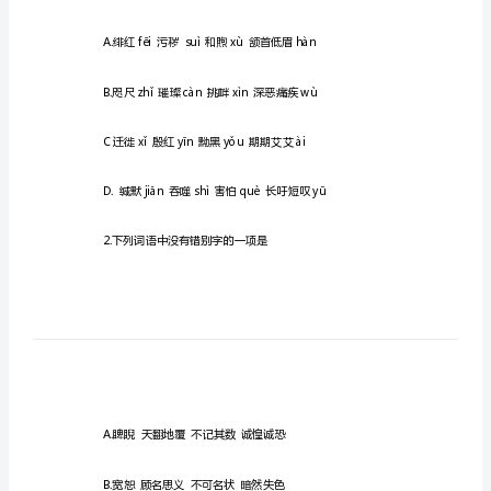
人
教
版
会
初二语文下册期末试卷
考-
三
一、积累和利用。
年
下
1.下列加点字完全正确的一项是
册