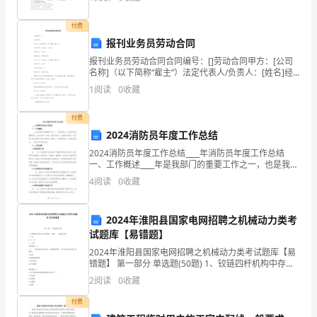
人
一
付费
报刊业务员劳动合同
定
报刊业务员劳动合同合同编号：[]劳动合同甲方：[公司
名称]（以下简称“雇主”）法定代表人/负责人：[姓名]经
能
营地址：[地址]联系电话：[联系电话]乙方：[个人姓名]
1
阅读
0
收藏
（以下简称“雇员”）联系地址：[地址
没有发生。
含
付费
笑
2024消防员年度工作总结
收
2024消防员年度工作总结____年消防员年度工作总结
一、工作概述____年是我部门的重要工作之一，也是我作
获。
为一名消防员的重要时刻。在过去的一年里，我坚守岗
4
阅读
0
收藏
位，认真履行职责，以保护人民生命财产安全为使
祝
2024年淮阳县国家电网招聘之机械动力类考
你
试题库【易错题】
初
2024年淮阳县国家电网招聘之机械动力类考试题库【易
错题】 第一部分 单选题(50题) 1、铰链四杆机构中存在
二
曲柄时，曲柄( )是最短构件。A.一定B.不一定C.一定不
2
阅读
0
收藏
【答案】：B2、(
语
付费