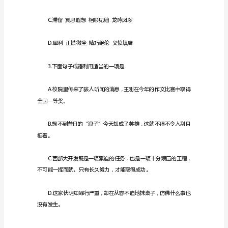
语
文
期
末
试
卷
初
二
2.下列词语中没有错别字的一
语
文
下
册