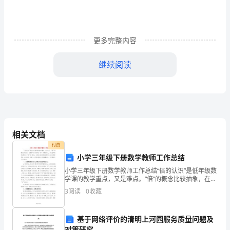
期
末
更多完整内容
试
继续阅读
卷
人
教
版
相关文档
会
付费
小学三年级下册数学教师工作总结
考:
小学三年级下册数学教师工作总结“倍的认识”是低年级数
三
学课的教学重点，又是难点。“倍”的概念比较抽象，在教
学中没有给学生“倍”的概念定义，所以低年级学生要建立
3
阅读
0
收藏
年
“倍”这一概念，应通过大量的感性材料和通过自
下
基于网络评价的清明上河园服务质量问题及
对策研究