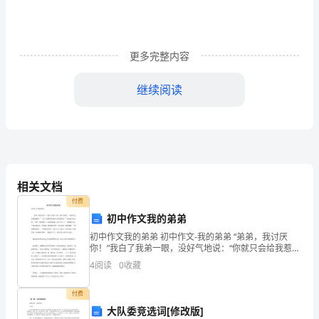
避
免
对
更多完整内容
环
继续阅读
境
造
5.2化学品安全技术说明书
成
影
相关文档
响
付费
初中作文我的弟弟
和
说明书。
初中作文我的弟弟 初中作文-我的弟弟 “弟弟，我讨厌
对
你！”我白了我弟一眼，没好气地说：“你就只会给我惹麻
烦！”“切！好像谁希望你不讨厌我似的！”弟弟也不甘示
4
阅读
0
收藏
弱。“切！不跟你吵了，看到你就烦，我上学
人
用格式，并统一存档管理。
付费
员
大队委竞选词[修改版]