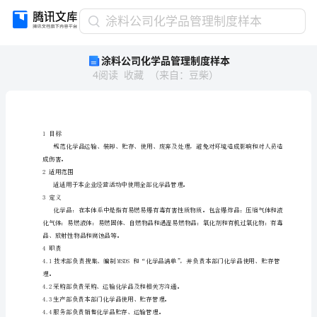
涂
涂料公司化学品管理制度样本
料
涂料公司化学品管理制度样本
公
4
阅读
收藏
（
来自
：
豆柴
）
司
化
学
品
管
1目标
理
成伤害。
制
2适用范围