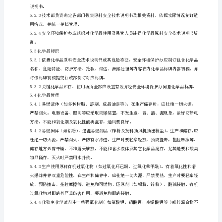
输、
5.工作程序
装
5.1分类
卸、
贮
酮、苯等)
存、
使
，
用、
废
酮、过氧化苯甲酰）
弃
及
钡盐、铅盐、砷化物、汞化合物)
处
理，