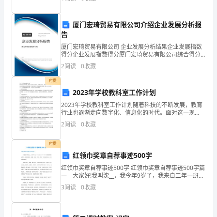
品，若要在新疆打开市场，提高农
本
料
企
厦门宏琦贸易有限公司介绍企业发展分析报
告
业
厦门宏琦贸易有限公司 企业发展分析结果企业发展指数
得分企业发展指数得分厦门宏琦贸易有限公司综合得分
经
说明：企业发展指数根据企业规模、企业创新、企业风
2
阅读
0
收藏
险、企业活力四个维度对企业发展情况进行评价。该企
营
业的
付费
活
2023年学校教科室工作计划
2023年学校教科室工作计划随着科技的不断发展，教育
动
行业也逐渐走向数字化、信息化的时代。面对这一现
象，学校教科室必须积极地做出改革和调整，以更好地
中
2
阅读
0
收藏
适应未来的教学和学习需要。因此，本文将提出2023年
学
使
付费
红领巾奖章自荐事迹500字
用
红领巾奖章自荐事迹500字 红领巾奖章自荐事迹500字篇
全
一 大家好!我叫沈__，我今年9岁了，我来自二年一班。
我是班里的副班长，我喜欢唱歌、跳舞、绘画、书法、
3
阅读
0
收藏
部
看书。尤其喜欢绘画，曾多次获得奖项。
化