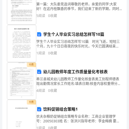
造
训。
第一篇：大队委竞选词尊敬的老师，亲爱的同学:大家
好！在这丹桂飘香的季节，我们迎来了新的学期，同时
成
5.3化学品标识
也迎来了学校一年一度的少先队大队委竞选活动。我叫
5
阅读
0
收藏
陆佳，是四（6）中队的中队长。我是一个活泼开朗的小
伤
女孩，
害。
学生个人毕业实习总结怎样写10篇
将该标牌初稿提交行政部制订对应标牌。
2
学生个人毕业实习总结怎样写10篇 时光飞逝，短短三
个月，九十个日日夜夜的快乐时光，今天已圆满结束
了，除为人师，我倍感骄傲与自豪。既深入教学，又辛
适
1
阅读
0
收藏
勤育人，一路走来，我有颇多留恋，诸多感慨。经过实
5.4化学品管理
习，我
用
付费
范
幼儿园教师年度工作质量量化考核表
皋兰县城关幼儿园教师工作量化核查表类工别程师德表
围
现出勤情况家长工作姓名:填表日期:核查内容权重得分
①有显然体罚或变相体罚学生现象；②上班时仪表不标
4
阅读
0
收藏
适
准者；③上班时间在班上或办公室①有显然体罚或变相
体罚
适
付费
饮料促销组合策略1
用
农夫杂粮奶促销组合策略专业名称：工商企业管理学
号：20050303姓 名：张洪兴指导老师：李金梅摘 要农
于
夫杂粮奶是农夫山泉新上市的一种产品，作为一个新产
物品隔存，灭火时严禁用水扑救。
1
阅读
0
收藏