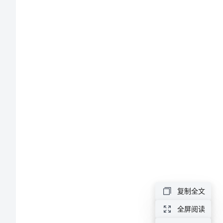
_7
因
家
庭
原
因
辞
职
申
请
书
复制全文
因
全屏阅读