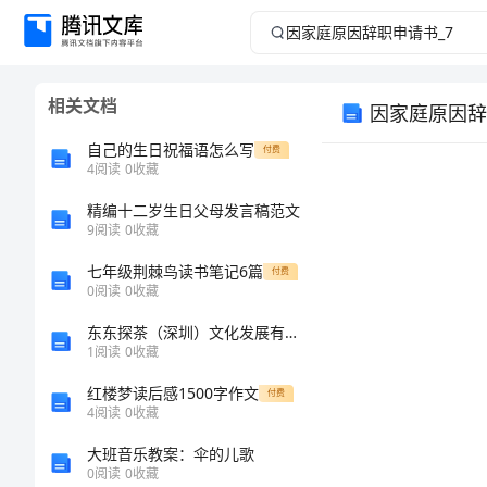
因
家
相关文档
因家庭原因辞
庭
自己的生日祝福语怎么写
付费
原
4
阅读
0
收藏
精编十二岁生日父母发言稿范文
因
9
阅读
0
收藏
辞
七年级荆棘鸟读书笔记6篇
付费
0
阅读
0
收藏
职
东东探茶（深圳）文化发展有限公司介绍企业发展分析报告
1
阅读
0
收藏
申
红楼梦读后感1500字作文
付费
请
4
阅读
0
收藏
大班音乐教案：伞的儿歌
书
0
阅读
0
收藏