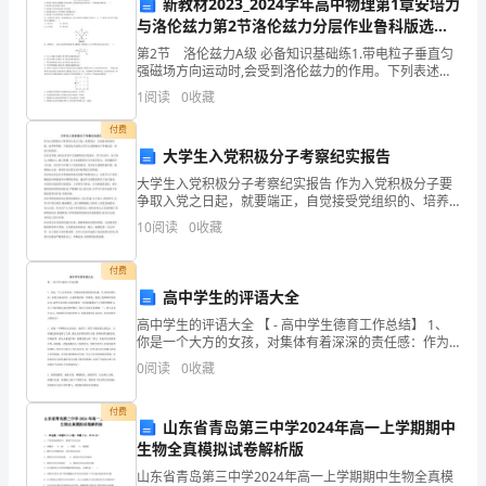
新教材2023_2024学年高中物理第1章安培力
临
与洛伦兹力第2节洛伦兹力分层作业鲁科版选择
“不
性必修第二册
想要表达的观点。
第2节 洛伦兹力A级 必备知识基础练1.带电粒子垂直匀
强磁场方向运动时,会受到洛伦兹力的作用。下列表述正
再
确的是( )A.洛伦兹力对带电粒子做功B.洛伦兹力不改变
1
阅读
0
收藏
带电粒子的动能C.洛伦兹力的大小与带电
是
付费
大学生入党积极分子考察纪实报告
少
大学生入党积极分子考察纪实报告 作为入党积极分子要
年”
争取入党之日起，就要端正，自觉接受党组织的、培养
和考察。下面是为大家的大学生入党积极分子考察纪
10
阅读
0
收藏
的
实，欢送大家阅读。 ①经过考察,该同志在各个方面都
有较大
时
付费
高中学生的评语大全
刻，
高中学生的评语大全 【 - 高中学生德育工作总结】 1、
你是一个大方的女孩，对集体有着深深的责任感：作为
我
政治课代表，你努力地为同学、为老师做好每一件事
0
阅读
0
收藏
情，得到了老师和同学的认可；虽然不是宣委，但是班
认
级
大，更自信，更有价值。
付费
识
山东省青岛第三中学2024年高一上学期期中
生物全真模拟试卷解析版
到
山东省青岛第三中学2024年高一上学期期中生物全真模