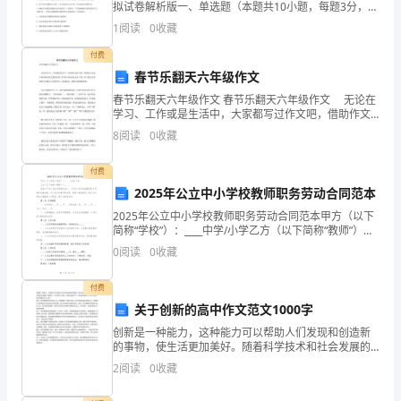
拟试卷解析版一、单选题（本题共10小题，每题3分，共
了
30分）1、下列结构或物质中，蓝藻不具有的是A．核糖
1
阅读
0
收藏
体 B．DNA C．核膜
青
付费
更
春节乐翻天六年级作文
春节乐翻天六年级作文 春节乐翻天六年级作文 无论在
多
学习、工作或是生活中，大家都写过作文吧，借助作文
人们可以实现文化交流的目的。你写作文时总是无从下
8
阅读
0
收藏
的
笔？以下是为大家的春节乐翻天六年级作文，欢迎阅
读，
是
付费
2025年公立中小学校教师职务劳动合同范本
一
2025年公立中小学校教师职务劳动合同范本甲方（以下
简称“学校”）：____中学/小学乙方（以下简称“教师”）：
种
____根据《中华人民共和国劳动法》、《中华人民共和国
0
阅读
0
收藏
教师法》等相关法律法规，甲乙双方本
心
付费
境。
关于创新的高中作文范文1000字
青
创新是一种能力，这种能力可以帮助人们发现和创造新
的事物，使生活更加美好。随着科学技术和社会发展的
春
飞速进步，对于现代人来说，创新已经成为了一种必备
2
阅读
0
收藏
的素质。而关于创新，我们需要做些什么呢？首先，我
就
们需要保