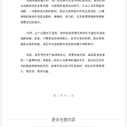
讲
稿
限可能。
的
创
作
我
曾
经
认
为
青
春
只
更多完整内容