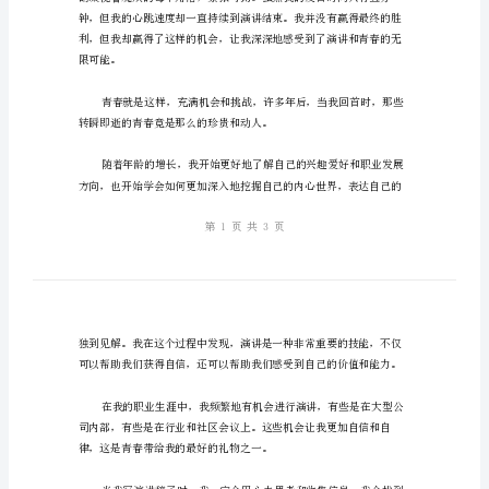
的
生机的岁月。
创
作
我
的
青
春
经
历
与
演