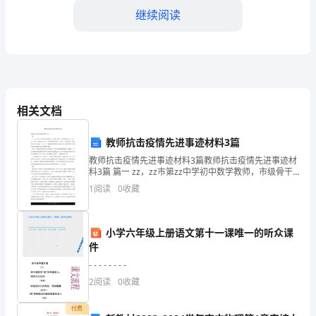
是
继续阅读
一
个
生
命
相关文档
阶
教师抗击疫情先进事迹材料3篇
段，
教师抗击疫情先进事迹材料3篇教师抗击疫情先进事迹材
料3篇 篇一 zz，zz市第zz中学初中数学教师，市级骨干
但
教师、市级模范班主任，201z年z月被zz省教育厅评为zz
1
阅读
0
收藏
省优秀教师荣誉称号。年前，z老
在
我
小学六年级上册语文第十一课唯一的听众课
件
即
- - - - - - - -
将
2
阅读
0
收藏
面
付费