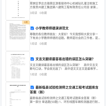
六、双方协商确定：
翠屏区李庄古镇景区游客接待中心机械钻孔灌注桩施工
乙
方案贵州建工集团第八建筑工程有限责任公司目 录第一
章 编制依据 一、编制依据 二、编制范围 三、编制原则
3
阅读
0
收藏
方：
第二章 工
身
付费
小学教师师德演讲范文
份
尊敬的各位教师朋友：大家好！今天我想和大家分享一
下有关小学教师师德的话题。教师是社会的工作者，是
证
育人的工作者。作为小学教师，我们的任务就是培养未
1
阅读
0
收藏
来的人才。我们要在课堂上教学生知识，更要在学生的
号：
上班实行打卡制，按考勤记薪；
成长过程
双
文言文翻译最容易出错的误区怎么突破？
方
文言文翻译最容易出错的误区怎么突破？ 高中文言文
断句口诀，学会就无敌了! 高中语文文言文是最难学
经
的，而在中国古代没有标点符号，一篇文章甚至一本
1
阅读
0
收藏
书，都是一个汉字挨着一个汉字地写下来的，所以前人
读书
反
损耗，直到合同期满为止。
最新临县试验检测师之交通工程考试题库含
复
答案（新）
协
最新临县试验检测师之交通工程考试题库含答案（新）
第一部分 单选题(50题) 1、环形线圈车辆检测器进行耐
候性能试验以后,要求非金属材料的机械力学性能的保留