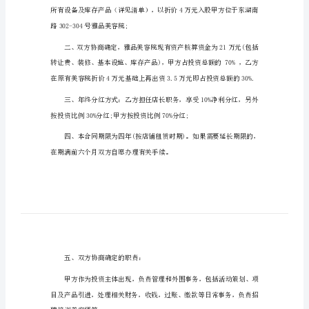
议
甲方：
书
身份证号：
2023
通
乙方：
用
身份证号：
标
准
版
合
伙
经
营
路302-304号雅品美容院;