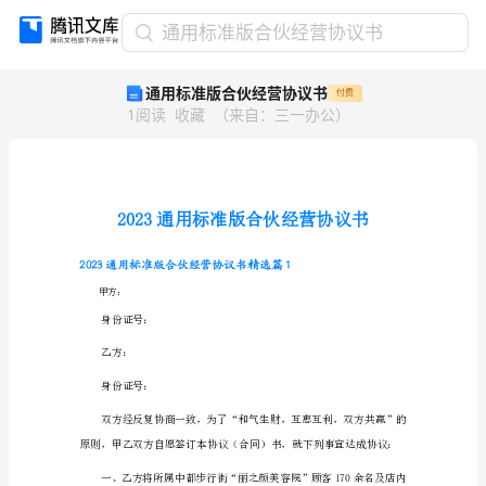
通
通用标准版合伙经营协议书
用
通用标准版合伙经营协议书
付费
标
1
阅读
收藏
（
来自
：
三一办公
）
准
版
合
伙
经
营
协