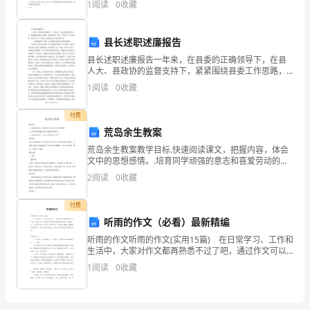
商
1
阅读
0
收藏
率（ ）。A.>80%B.>85%
一
县长述职述廉报告
致，
县长述职述廉报告一年来，在县委的正确领导下，在县
为
人大、县政协的监督支持下，紧紧围绕县委工作思路，
带领县政府一班人，尽职尽责，开拓创新，扎实工作，
1
阅读
0
收藏
严于律己，圆满完成了各项目标任务。一、坚持发展第
了
一要务，
付费
“和
荒岛余生教案
气
荒岛余生教案教学目标.快速阅读课文，把握内容，体会
文中的思想感情。.培育同学顽强的意志和喜爱劳动的作
生
风。.培育同学自主、合作、探究的学习方式。教学重点
2
阅读
0
收藏
理清人物的思路，感受他的心理活动。联系同学的生活
财，
体
付费
互
听雨的作文（必看）最新精编
惠
听雨的作文听雨的作文(实用15篇) 在日常学习、工作和
生活中，大家对作文都再熟悉不过了吧，通过作文可以
把我们那些零零散散的思想，聚集在一块。你所见过的
互
1
阅读
0
收藏
作文是什么样的呢？下面是小编精心整理的听雨的作
利，