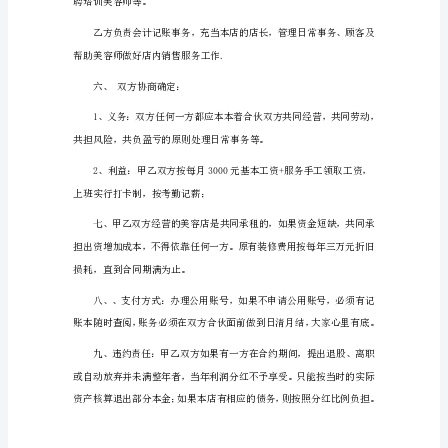
协
议
书
2023
通
用
标
准
版
合
在期满前六个月
伙
经
营