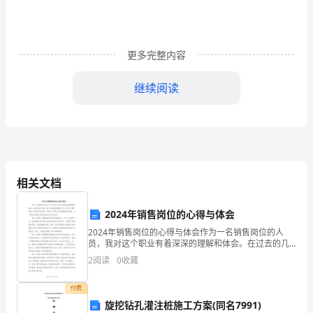
协
议
更多完整内容
书
继续阅读
精
选
五、双方协商确定的职责：
篇
1
相关文档
甲
方：
聘培训美容师等。
2024年销售岗位的心得与体会
身
2024年销售岗位的心得与体会作为一名销售岗位的人
员，我对这个职业有着深深的理解和体会。在过去的几
年里，我一直在销售领域工作，我不仅了解了销售工作
份
2
阅读
0
收藏
的技巧和技能，更明白了销售工作的重要性和挑战。以
下是我
证
帮助美容师做好店内销售服务工作.
付费
旋挖钻孔灌注桩施工方案(同名7991)
号：