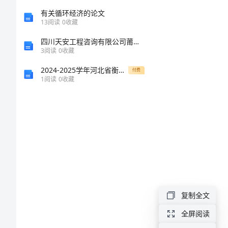
辞
有关循环经济的论文
13
阅读
0
收藏
职
四川天安工程咨询有限公司莆田分公司介绍企业发展分析报告
3
阅读
0
收藏
信
2024-2025学年河北省衡水十三中高一生物第一学期期末考试模拟试题含解析
付费
2024
1
阅读
0
收藏
年
普
通
员
工
辞
复制全文
职
全屏阅读
信