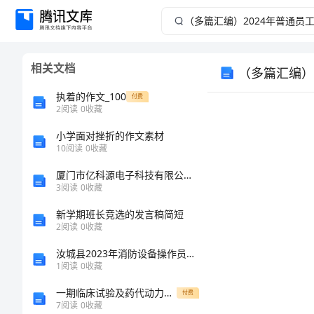
（多
篇
相关文档
（多篇汇编）
汇
执着的作文_100
付费
编）
2
阅读
0
收藏
2024
小学面对挫折的作文素材
10
阅读
0
收藏
年
厦门市亿科源电子科技有限公司介绍企业发展分析报告
3
阅读
0
收藏
普
新学期班长竞选的发言稿简短
2
阅读
0
收藏
通
汝城县2023年消防设备操作员考试题库含答案（研优卷）
员
1
阅读
0
收藏
一期临床试验及药代动力学测试的主要内容
付费
工
您好！
7
阅读
0
收藏