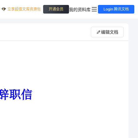
立享超值文库资源包
我的资料库
开通会员
Login 腾讯文档
编辑文档