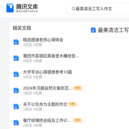
最
美
相关文档
最美清洁工写
清
精选感谢老师心得体会
洁
3
阅读
0
收藏
莆田市荔城区鼎香堂木雕经营部介绍企业发展分析报告
工
0
阅读
0
收藏
写
大学军训心得感想参考10篇
4
阅读
0
收藏
人
2024年汛期自然灾害防范工作总结范本
付费
5
阅读
0
收藏
作
关于以生命为主题的作文
付费
文
3
阅读
0
收藏
餐厅经理终总结及工作计划及安排
付费
最
2
阅读
0
收藏