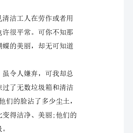
们的脸沾了多少尘土，
得洁净、美丽;他们的
还是随地乱丢垃圾，