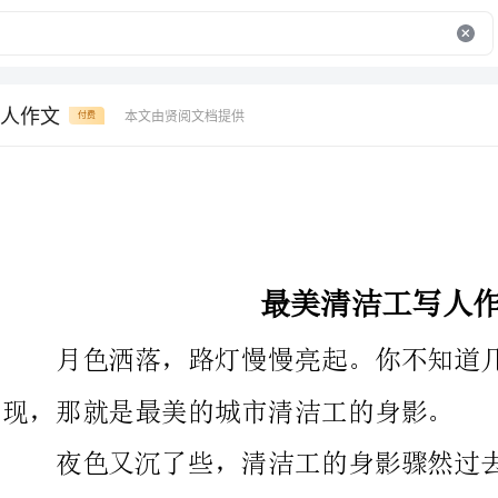
人作文
本文由贤阅文档提供
付费
最美清洁工写人作文
月色洒落，路灯慢慢亮起。你不知道几个身影总会在你背后闪
现，那就是最美的城市清洁工的身影。
夜色又沉了些，清洁工的身影骤然过去了，原来尘土飞扬的街
道突然一尘不染，俨然像一场梦。
有时候你无意点亮一盏灯，就可以看见清洁工人在劳作或者用
餐。当你看到焕然一新的街道，对你来说也许很平常。可你不知那