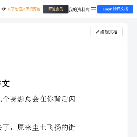
立享超值文库资源包
我的资料库
开通会员
Login 腾讯文档
编辑文档