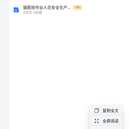
美
钢筋班作业人员安全生产责任书
付费
4
阅读
0
收藏
清
洁
工
写
人
作
文
月
色
复制全文
洒
全屏阅读
垃圾。
落，