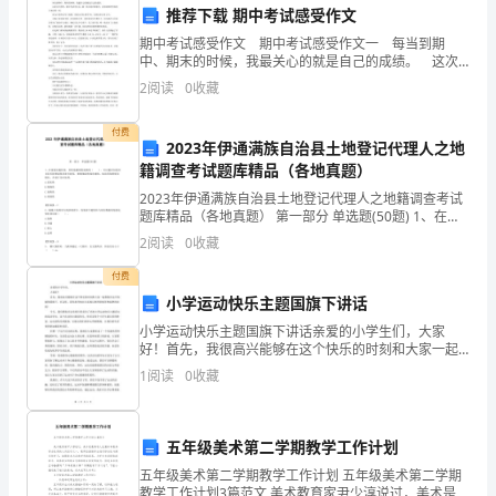
解
推荐下载 期中考试感受作文
期中考试感受作文 期中考试感受作文一 每当到期
析
中、期末的时候，我最关心的就是自己的成绩。 这次
也不例外，期中考试考完后，我一直沉浸在紧张中，直
一、
2
阅读
0
收藏
到老师把考卷发下来的那一刻。 前几天老师公布
单
付费
2023年伊通满族自治县土地登记代理人之地
的亮度相同下列说法正确的是
选
籍调查考试题库精品（各地真题）
2023年伊通满族自治县土地登记代理人之地籍调查考试
题
题库精品（各地真题） 第一部分 单选题(50题) 1、在规
划实施阶段，利用地籍调查成果的（ ），可以随时知
（本
2
阅读
0
收藏
道项目是否按规划要求进行建设，准确
题
付费
小学运动快乐主题国旗下讲话
共
小学运动快乐主题国旗下讲话亲爱的小学生们，大家
A.图甲中，与的电阻值相同
好！首先，我很高兴能够在这个快乐的时刻和大家一起
6
聚集在这片绚丽的国旗下。在这里，我代表学校向大家
1
阅读
0
收藏
致以热烈的祝贺和诚挚的问候！今天，我们聚集在这里
小
的目的是为
题，
五年级美术第二学期教学工作计划
C.图乙中，
R
每
五年级美术第二学期教学工作计划 五年级美术第二学期
教学工作计划3篇范文 美术教育家尹少淳说过，美术是最