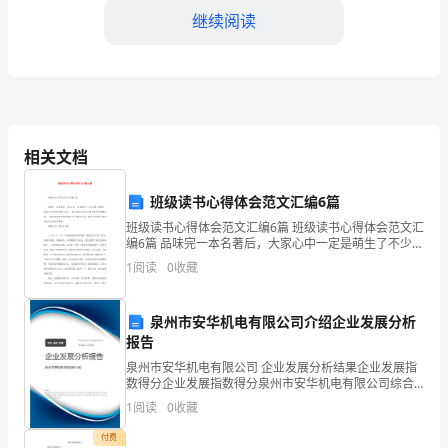
高
继续阅读
二
物
理
期
相关文档
末
班级读书心得体会范文汇编6篇
联
班级读书心得体会范文汇编6篇 班级读书心得体会范文汇
编6篇 品味完一本名著后，大家心中一定是萌生了不少心
考
得，需要写一篇读书心得好好地作记录了。那么如何写
1
阅读
0
收藏
读书心得才能更有感染力呢？下面
模
A.线圈只有bc边受到安培力
拟
泉州市安华机电有限公司介绍企业发展分析
报告
B.线圈受到的磁场对它的
试
泉州市安华机电有限公司 企业发展分析结果企业发展指
数得分企业发展指数得分泉州市安华机电有限公司综合
题
得分说明：企业发展指数根据企业规模、企业创新、企
1
阅读
0
收藏
业风险、企业活力四个维度对企业发展情况进行评价。
含
该企
付费