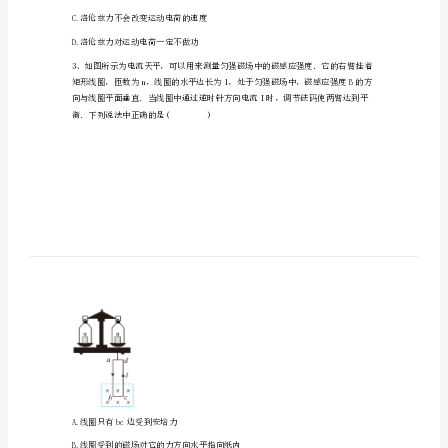
物
理
期
A.电源两极间电压总等于电动势
末
联
C.电路接通后，电源的电压小于它的电动势
考
D.电动势只由电源性质决定，与外电路无关
模
2
拟
试
C.洛伦兹力不会改变运动电荷的速度
题