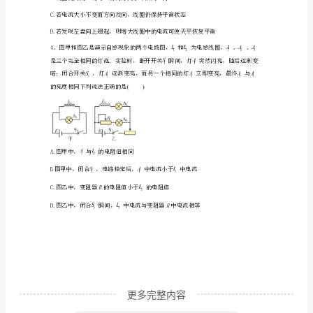
D.洛伦兹力对运动电荷一定不做功
含
解
析
2025
衡．下列说法中正确的是()
届
江
苏
省
苏
州
市
更多完整内容