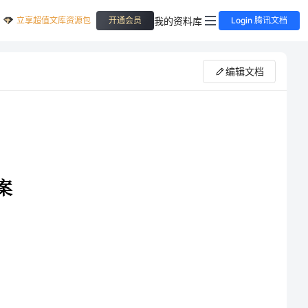
立享超值文库资源包
我的资料库
开通会员
Login 腾讯文档
编辑文档