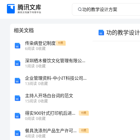
功
的
相关文档
功的教学设计
教
传染病登记制度
付费
学
6
阅读
0
收藏
深圳栖木餐饮文化管理有限公司介绍企业发展分析报告
设
1
阅读
0
收藏
计
企业管理资料-中小IT科技公司薪酬福利管理办法文档范本
13
阅读
0
收藏
方
主持人开场白台词的范文
15
阅读
0
收藏
案
得实900针式打印机后进纸连续打印三联票据纸的设置
付费
功
0
阅读
0
收藏
的
餐具洗涤剂产品生产许可实施细则
付费
4
阅读
0
收藏