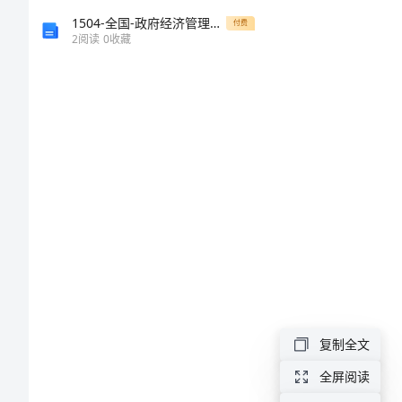
教
1504-全国-政府经济管理概论
付费
学
2
阅读
0
收藏
设
计
方
案
功
究
的
教
学
设
复制全文
和
计
全屏阅读
方