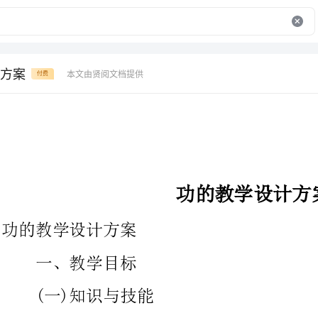
方案
本文由贤阅文档提供
付费
功的教学设计方案
功的教学设计方案
一、教学目标
(一)知识与技能
1.知道力学中做功的含义。能说出做功包含的两个必要因素，
并能判断出力是否对物体做功。
2.明确计算功的大小的表达式，以及表达式中每个物理量的物