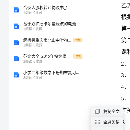
用
合伙人股权转让协议书_1
1
阅读
0
收藏
版
基于双扩展卡尔曼滤波的电池荷电状态估计
1
阅读
0
收藏
兼
解析卷重庆市北山中学物理八年级下册从粒子到宇宙定向训练练习题（含答案详解）
付费
职
2
阅读
0
收藏
教
范文大全_201x年搞笑晚安问候语
付费
3
阅读
0
收藏
师
小学二年级数学下册期末复习题及答案
聘
8
阅读
0
收藏
用
协
查，合格后
议
复制全文
书
活动；
全屏阅读
通