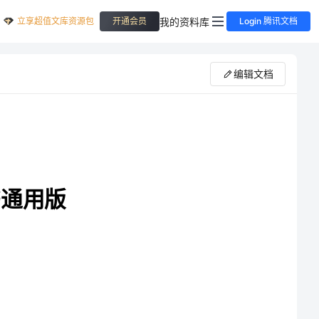
立享超值文库资源包
我的资料库
开通会员
Login 腾讯文档
编辑文档
根据《中华人民共和国劳动法》，结合具体实际，经甲乙方双方协商一致，签定本协议。