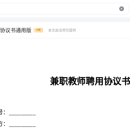
协议书通用版
本文由法师兄提供
付费
兼职教师聘用协议书通用版
第一条：甲方聘用乙方从事_________系（部）教学工作。