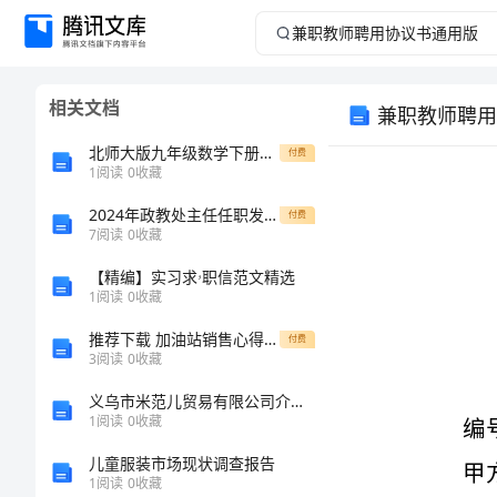
兼
职
相关文档
兼职教师聘用
教
北师大版九年级数学下册试题期末测试docx7826
付费
师
1
阅读
0
收藏
2024年政教处主任任职发言稿
聘
付费
7
阅读
0
收藏
用
【精编】实习求ۥ职信范文精选
1
阅读
0
收藏
协
编号：_________
推荐下载 加油站销售心得体会
付费
3
阅读
0
收藏
甲方：_________
议
义乌市米范儿贸易有限公司介绍企业发展分析报告
乙方：_________
书
1
阅读
0
收藏
儿童服装市场现状调查报告
通
1
阅读
0
收藏