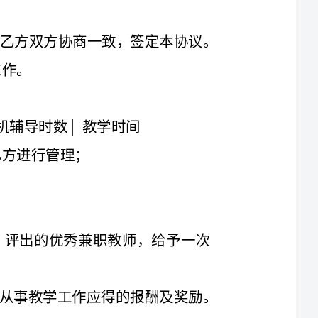
5．年末甲方将根据本年度所有兼职教师的考核结果，评出的优秀兼职教师，给予一次
6．按照本协议及学院有关规定，给予乙方受聘于甲方从事教学工作应得的报酬及奖励。
2．严格按照教学大纲授课。开学一周内将自己所任课程的教学进度交所在系（部）审
3．遵守甲方教学管理规章制度，接受甲方的教学管理及教学检查，并参加必要的教研