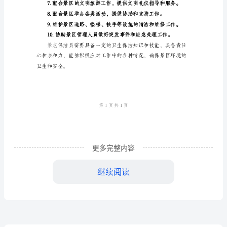
点
保
洁
景区的美观整洁。
员
岗
自行车等的清洁和消毒。
位
职
秩序。
责
更多完整内容
景
点
继续阅读
保
排除安全隐患。
洁
员