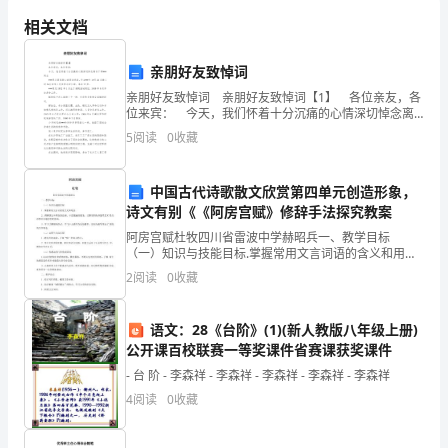
的
相关文档
岗
亲朋好友致悼词
位
亲朋好友致悼词 亲朋好友致悼词【1】 各位亲友，各
位来宾： 今天，我们怀着十分沉痛的心情深切悼念离
职
休干部***同志 ***同志因患肺心病医治无效，于2***
5
阅读
0
收藏
年1*月29日晚7时3*分在市
责
中国古代诗歌散文欣赏第四单元创造形象，
包
卫生和安全。
诗文有别《《阿房宫赋》修辞手法探究教案
括：
阿房宫赋杜牧四川省雷波中学赫昭兵一、教学目标
（一）知识与技能目标.掌握常用文言词语的含义和用
1.
法。.理解课文中形象的比喻、丰富瑰丽的想象、大胆奇
2
阅读
0
收藏
特的夸张等艺术 特点对突出主题思想的作用。.学习了解
负
赋的特
语文：28《台阶》(1)(新人教版八年级上册)
责
公开课百校联赛一等奖课件省赛课获奖课件
景
- 台 阶 - 李森祥 - 李森祥 - 李森祥 - 李森祥 - 李森祥
4
阅读
0
收藏
点
内