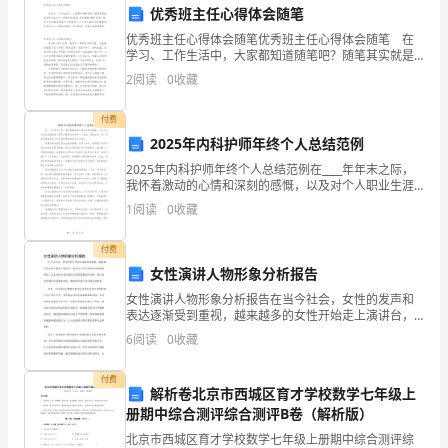
优秀班主任心得体会随笔
部
优秀班主任心得体会随笔优秀班主任心得体会随笔 在
学习、工作生活中，大家都知道随笔吧？随笔其实就是
和
日常生活中对一些事件的想法，及时捕捉，随手记录下
2
阅读
0
收藏
来。你见过的随笔都是什么样的呢？以下是小编为大家
周
整
付费
边
2025年内科护师年终个人总结范例
区
2025年内科护师年终个人总结范例在____年年末之际，
我怀着激动的心情和深刻的感慨，以及对个人职业生涯
域
的深入思考，撰写这份年终个人总结。回望过去一年，
1
阅读
0
收藏
我深刻感受到自己在内科护理领域的成长与进步。我要
的
付费
保
女性演讲人物形象分析报告
女性演讲人物形象分析报告在当今社会，女性的发声和
洁
表达逐渐受到重视，越来越多的女性开始走上演讲台，
通过自己的言辞和表达影响着听众。本文旨在对女性演
工
6
阅读
0
收藏
讲人物的形象进行分析，探讨女性在演讲中扮演的角
色，塑造的
作，
付费
解析卷北京市西城区育才学校数学七年级上
包
册期中综合测评综合测评B卷（解析版）
北京市西城区育才学校数学七年级上册期中综合测评综