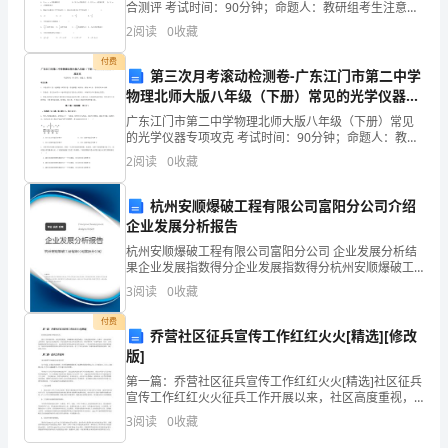
括
合测评 考试时间：90分钟；命题人：教研组考生注意：
1、本卷分第I卷（选择题）和第Ⅱ卷（非选择题）两部
清
2
阅读
0
收藏
分，满分100分，考试时间90分钟2、答卷前，考生
付费
洁
第三次月考滚动检测卷-广东江门市第二中学
物理北师大版八年级（下册）常见的光学仪器专
厕
项攻克A卷（附答案详解）
广东江门市第二中学物理北师大版八年级（下册）常见
所、
的光学仪器专项攻克 考试时间：90分钟；命题人：教研
组考生注意：1、本卷分第I卷（选择题）和第Ⅱ卷（非选
2
阅读
0
收藏
择题）两部分，满分100分，考试时间90分钟2、
走
杭州安顺爆破工程有限公司富阳分公司介绍
廊、
企业发展分析报告
门
杭州安顺爆破工程有限公司富阳分公司 企业发展分析结
果企业发展指数得分企业发展指数得分杭州安顺爆破工
前、
程有限公司富阳分公司综合得分说明：企业发展指数根
3
阅读
0
收藏
据企业规模、企业创新、企业风险、企业活力四个维度
广
对企
付费
乔营社区征兵宣传工作红红火火[精选][修改
场
版]
等
第一篇：乔营社区征兵宣传工作红红火火[精选]社区征兵
宣传工作红红火火征兵工作开展以来，社区高度重视，
以确保新兵质量为核心，以依法服兵役和一人参军、全
公
3
阅读
0
收藏
家光荣为主要内容，进行全方位地宣传，社区党委在社
区宣