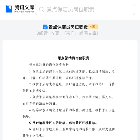
景
景点保洁员岗位职责
点
景点保洁员岗位职责
付费
保
3
阅读
收藏
（
来自
：
尚阅文库
）
洁
员
岗
位
职
责
景点保洁员的岗位职责包括：
景