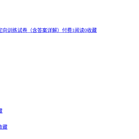
定向训练试卷（含答案详解）
付费
1
阅读
0
收藏
江苏省徐州一中、如皋中学、宿迁中学2024
年高一数学（上）期末必刷密卷（培优卷）
藏
含答案解析
收藏