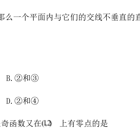
4、下列函数既是奇函数又是周期为π的函数是()
A.B.
C.D.
5、已知梯形是直角梯形，按照斜二测画法画出它的直观图（如图所
示），其中，，，则直角梯形边的长度是