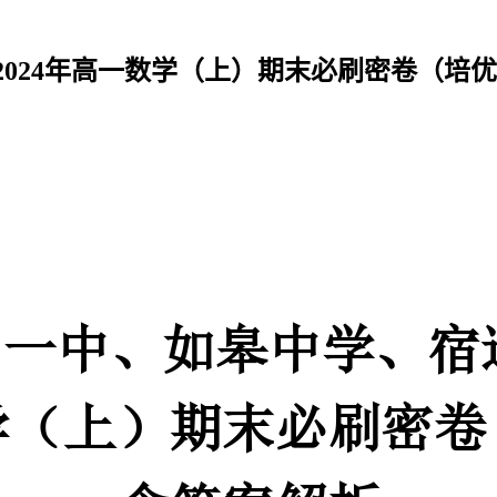
一、单选题（本题共8小题，每题5分，共40分）
024年高一数学（上）期末必刷密卷（培
①若一个平面内的两条直线与另一个平面都平行，则这两个平面相互平行；
②若一个平面经过另一个平面的垂线，则这两个平面相互垂直；
④若两个平面垂直，那么一个平面内与它们的交线不垂直的直线与另一个平面也不
2、下列函数中，既是奇函数又在上有零点的是