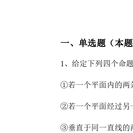
优
卷）
含
答
案
A.B.
解
析
江
苏
省