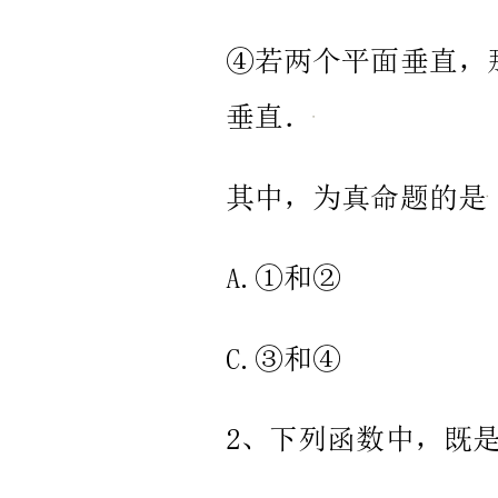
徐
C.D.
州
一
中、
如
皋
中
学、
宿
迁
中
学
2024