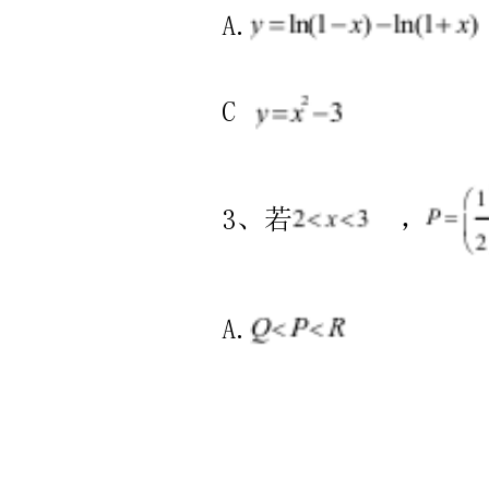
年
高
A.B.
一
C.D.
数
学
（上）
期
末
必
刷
A.B.
密
卷