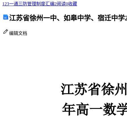
123一通三防管理制度汇编
2
阅读
0
收藏
数
江苏省徐州一中、如皋中学、宿迁中学2
学
1、给定下列四个命题：
（上）
编辑文档
期
③垂直于同一直线的两条直线相互平行；
末
必
垂直．
刷
其中，为真命题的是
密
A.①和②B.②和③
卷
C.③和④D.②和④
（培