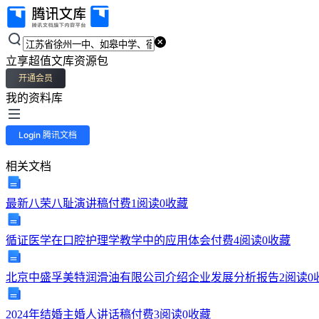
江
立享超值文库资源包
苏
开通会员
我的资料库
省
徐
Login 腾讯文档
州
相关文档
一
最新八荣八耻演讲稿
付费
1
阅读
0
收藏
中、
循证医学在口腔护理学教学中的应用体会
付费
4
阅读
0
收藏
如
北京中盛孚美特润滑油有限公司介绍企业发展分析报告
2
阅读
0
皋
2024年结婚主婚人讲话稿
付费
3
阅读
0
收藏