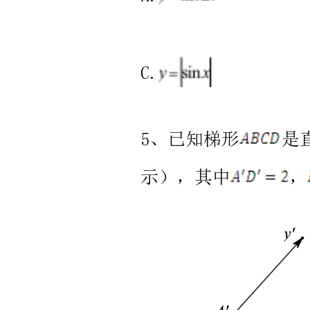
题
共
8
小
题，
每
题
5
分，
共
40
分）
1、
给