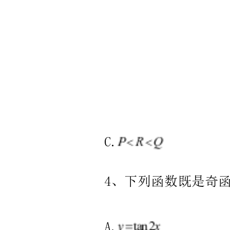
（培
优
卷）
含
答
案
解
析
一、
单
选
题
（本