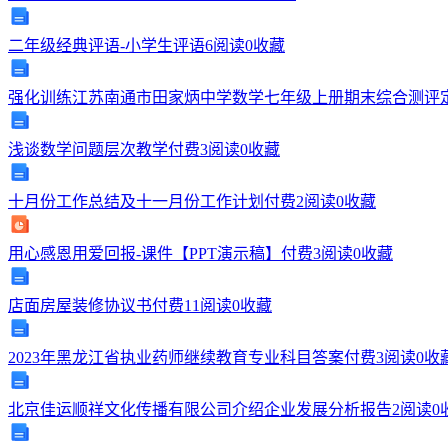
中
二年级经典评语-小学生评语
6
阅读
0
收藏
学、
强化训练江苏南通市田家炳中学数学七年级上册期末综合测评
宿
浅谈数学问题层次教学
付费
3
阅读
0
收藏
迁
中
十月份工作总结及十一月份工作计划
付费
2
阅读
0
收藏
学
用心感恩用爱回报-课件【PPT演示稿】
付费
3
阅读
0
收藏
2024
店面房屋装修协议书
付费
11
阅读
0
收藏
年
2023年黑龙江省执业药师继续教育专业科目答案
付费
3
阅读
0
收
高
北京佳运顺祥文化传播有限公司介绍企业发展分析报告
2
阅读
0
一