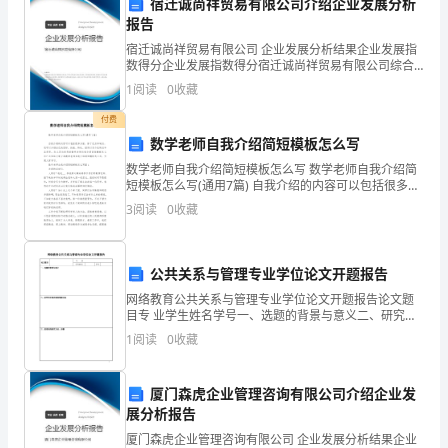
宿迁诚尚祥贸易有限公司介绍企业发展分析
的
报告
宿迁诚尚祥贸易有限公司 企业发展分析结果企业发展指
大
数得分企业发展指数得分宿迁诚尚祥贸易有限公司综合
得分说明：企业发展指数根据企业规模、企业创新、企
1
阅读
0
收藏
学
业风险、企业活力四个维度对企业发展情况进行评价。
该企
付费
生，
数学老师自我介绍简短模板怎么写
划有了更明确的目标和方向。
有
数学老师自我介绍简短模板怎么写 数学老师自我介绍简
短模板怎么写(通用7篇) 自我介绍的内容可以包括很多方
幸
面，除了优点和缺点，还可以介绍自己的目标、技能、
3
阅读
0
收藏
特长、经历以及个性特点和品质等。
参
加
公共关系与管理专业学位论文开题报告
网络教育公共关系与管理专业学位论文开题报告论文题
了
目专 业学生姓名学号一、选题的背景与意义二、研究的
主要内容和预期目标三、拟采用的研究方法、步骤四、
一
1
阅读
0
收藏
研究的总体安排与进度五、参考文献六、指导教师意见
家
厦门森虎企业管理咨询有限公司介绍企业发
知
展分析报告
厦门森虎企业管理咨询有限公司 企业发展分析结果企业