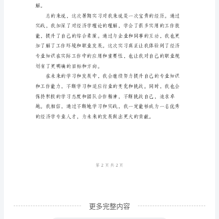
大
学
生
暑
识。
期
实
习
总
结
在
____
年
更多完整内容
的