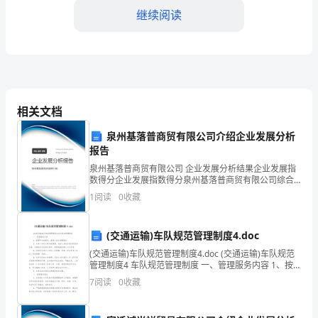
暑
继续阅读
假
期
间，
相关文档
我
对我的职业生涯发展非常宝贵。
作
泉州基落普商贸有限公司介绍企业发展分析
报告
为
泉州基落普商贸有限公司 企业发展分析结果企业发展指
数得分企业发展指数得分泉州基落普商贸有限公司综合
一
得分说明：企业发展指数根据企业规模、企业创新、企
1
阅读
0
收藏
业风险、企业活力四个维度对企业发展情况进行评价。
名
该企
经
(交通运输)车队规范管理制度4.doc
(交通运输)车队规范管理制度4.doc (交通运输)车队规范
济
解。
管理制度4 车队规范管理制度 一、管理服务内容 1、按
照甲方的需求，提供小车队管理服务。 2、负责小车队日
7
阅读
0
收藏
专
常运营管理，包括人员安全培训的组织
业