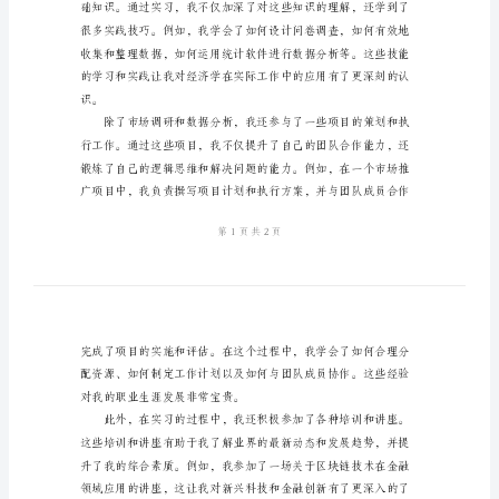
期
自己。
实
习
总
结
2024
年
助。
经
济
专
业