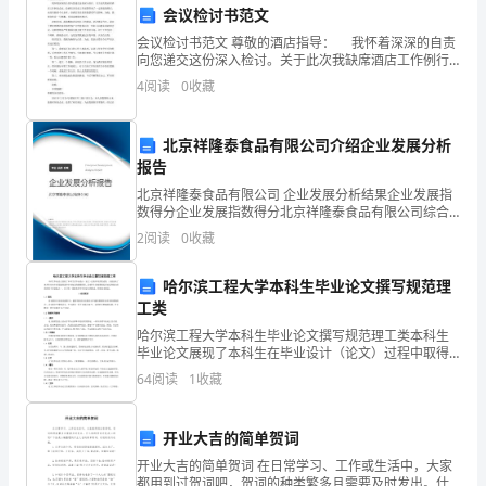
在
会议检讨书范文
下
会议检讨书范文 尊敬的酒店指导： 我怀着深深的自责
向您递交这份深入检讨。关于此次我缺席酒店工作例行
面
会议，给酒店客房部工作部署带来了一定程度的滞后，
4
阅读
0
收藏
也没有做好个人表率，给酒店客房部形象蒙受不良影
响。
的
北京祥隆泰食品有限公司介绍企业发展分析
工
报告
额。
作
北京祥隆泰食品有限公司 企业发展分析结果企业发展指
数得分企业发展指数得分北京祥隆泰食品有限公司综合
总
得分说明：企业发展指数根据企业规模、企业创新、企
2
阅读
0
收藏
业风险、企业活力四个维度对企业发展情况进行评价。
价。
该企
结
哈尔滨工程大学本科生毕业论文撰写规范理
中
工类
哈尔滨工程大学本科生毕业论文撰写规范理工类本科生
详
毕业论文展现了本科生在毕业设计（论文）过程中取得
的成果，全面反映了本科生对本专业基础理论和专业知
64
阅读
1
收藏
细
识的把握程度，是本科生在校期间综合知识和能力培养
的差不多
回
六、总结
开业大吉的简单贺词
顾
开业大吉的简单贺词 在日常学习、工作或生活中，大家
都用到过贺词吧，贺词的种类繁多且需要及时发出。什