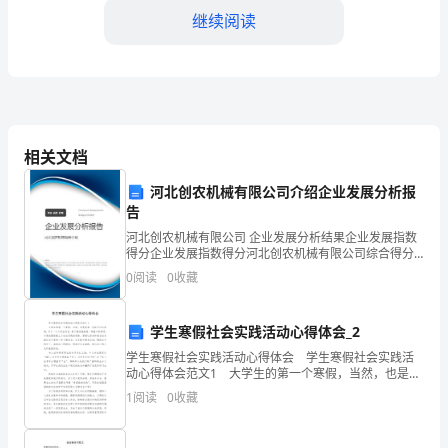
店
继续阅读
长
充
满
挑
相关文档
战
四、成本控制与财务管理
河北创农机械有限公司介绍企业发展分析报
的
告
河北创农机械有限公司 企业发展分析结果企业发展指数
一
得分企业发展指数得分河北创农机械有限公司综合得分
说明：企业发展指数根据企业规模、企业创新、企业风
段
0
阅读
0
收藏
险、企业活力四个维度对企业发展情况进行评价。该企
业的
时
学生寒假社会实践活动心得体会_2
间，
学生寒假社会实践活动心得体会 学生寒假社会实践活
动心得体会范文1 大学生的第一个寒假，当然，也是我
我
第一次经历社会实践。对于一个大学生而言，敢于接受
1
阅读
0
收藏
挑战是一种基本的素质。于是我毅然踏上了社会实践的
高了酒店的盈利能力。
将
五、下半年工作计划