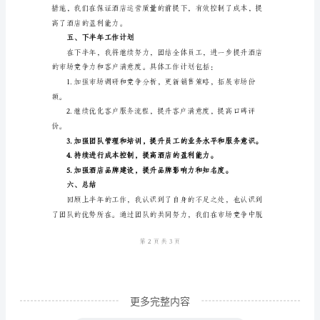
工
作
总
三、团队管理与能力提升
结
2024
年
上
半
年
是
酒
店
更多完整内容