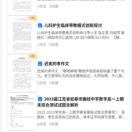
过
么样的贺词才是走心的呢？下面是小编整理的开业大吉
1
阅读
0
收藏
的简单贺词，欢迎阅读与收藏。 1.在开业
去
付费
半
儿科护生临床带教模式创新探讨
儿科护生临床带教模式创新探讨李小玉 张正萱 刘娅萍 鲍
年
晓红（绵阳市中心医院儿科 四川绵阳 621000） 【摘
要】目的 探索适合儿科护生临床带教的科学合理的流程
的
1
阅读
0
收藏
及模式。方法 总结我科近四
工
付费
迟来的孝作文
作，
迟来的孝作文 “噼啪噼啪”鞭炮声很容易就响遍了整个屯
并
儿。老王面带红光的站在鞭炮后边，大声吆喝：今儿我
儿子考上了城里的大学，高兴，请咱屯儿里的人也乐呵
2
阅读
0
收藏
提
乐呵。老王是屯儿里的老光棍，家里穷得只剩一张床，
老
出
2023届江苏省如皋市搬经中学数学高一上期
末综合测试试题含解析
下
2022-2023学年高一上数学期末模拟试卷注意事项:1．答
半
题前，考生先将自己的姓名、准考证号码填写清楚，将
条形码准确粘贴在条形码区域内。2．答题时请按要求用
5
阅读
0
收藏
年
笔。3．请按照题号顺序在答题卡各题目的答题