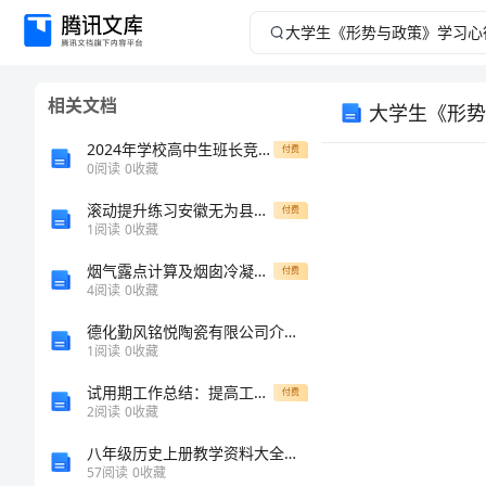
大
学
相关文档
大学生《形势
生
2024年学校高中生班长竞聘演讲稿范文
付费
《形
0
阅读
0
收藏
滚动提升练习安徽无为县襄安中学物理八年级下册从粒子到宇宙单元测试试题
势
付费
1
阅读
0
收藏
与
烟气露点计算及烟囱冷凝水量计算方法及结果
付费
4
阅读
0
收藏
政
德化勤风铭悦陶瓷有限公司介绍企业发展分析报告
1
阅读
0
收藏
策》
试用期工作总结：提高工作效率的心得与体会
付费
学
2
阅读
0
收藏
八年级历史上册教学资料大全人教新课标版
习
57
阅读
0
收藏