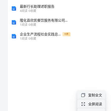
心
最新行长助理述职报告
4
阅读
0
收藏
得
隆化县欣凯餐饮服务有限公司介绍企业发展分析报告
1
阅读
0
收藏
体
企业生产流程社会实践总结报告
付费
1
阅读
0
收藏
会
大
学
生
《形
势
与
复制全文
政
全屏阅读