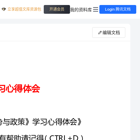
立享超值文库资源包
我的资料库
开通会员
Login 腾讯文档
编辑文档
了一篇名为《大学生《形势与政策》学习心得体会》
范文，觉得有用就收藏了，看完如果觉得有帮助请记得（CTRL+D）
学生学习心得体会”精彩专题！
有两年了，通过这两年的学习使