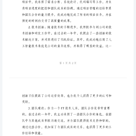
度
工
作
总
结
2024
年
各
果：
行
业
通