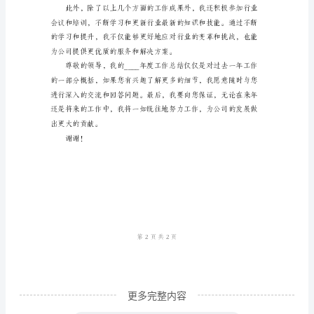
用
个
预定的时间内交付了
人
年
度
工
作
总
结
尊
敬
的
更多完整内容
领