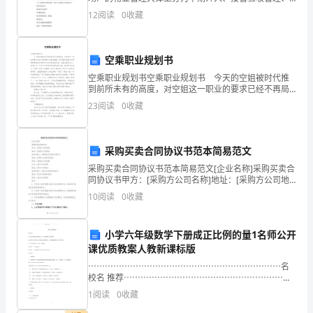
作
租户入住管理、保安管理、消防管理、清洁绿化管理、
12
阅读
0
收藏
总
房屋及共用设备设施管理、财务管理、质量管理、人力
结。
空乘职业规划书
在
空乘职业规划书空乘职业规划书 今天的空姐被时代推
到前所未有的高度，对空姐这一职业的要求已经不再局
过
限于你是否貌美。新时期的空姐必须具备较高的综合素
23
阅读
0
收藏
质和对自己职业的忠诚。空姐也是社会人，适者生存。
去
行为
的
采购买卖合同协议书范本简易范文
一
采购买卖合同协议书范本简易范文[企业名称]采购买卖合
同协议书甲方：[采购方公司名称]地址：[采购方公司地
址]法定代表人：[采购方公司法定代表人]电话：[采购方
年
10
阅读
0
收藏
公司联系电话]传真：[采购方公司传真]乙方
中，
小学六年级数学下册成正比例的量1名师公开
我
课优质教案人教新课标版
所
⋯⋯⋯⋯⋯⋯⋯⋯⋯⋯⋯⋯⋯⋯⋯⋯⋯⋯⋯⋯⋯⋯⋯名
校名 推荐⋯⋯⋯⋯⋯⋯⋯⋯⋯⋯⋯⋯⋯⋯⋯⋯⋯⋯⋯成
正比例的量教学目标 :使同学们理解正比例的意义 , 会正
在
1
阅读
0
收藏
确判断成正比例的量。使同学们了解表示成正比