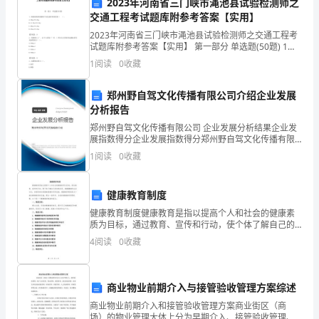
2023年河南省三门峡市渑池县试验检测师之
交通工程考试题库附参考答案【实用】
您
2023年河南省三门峡市渑池县试验检测师之交通工程考
呈
试题库附参考答案【实用】 第一部分 单选题(50题) 1、
路面标线用玻璃珠产品包装时每袋净重（ ）。
1
阅读
0
收藏
上
A.10kg±0.2kgB.12.5k
我
郑州野自驾文化传播有限公司介绍企业发展
分析报告
在
郑州野自驾文化传播有限公司 企业发展分析结果企业发
展指数得分企业发展指数得分郑州野自驾文化传播有限
____
公司综合得分说明：企业发展指数根据企业规模、企业
1
阅读
0
收藏
创新、企业风险、企业活力四个维度对企业发展情况进
出更大的贡献。
年
行评
度
谢谢！
健康教育制度
健康教育制度健康教育是指以提高个人和社会的健康素
的
质为目标，通过教育、宣传和行动，使个体了解自己的
身体状况、掌握健康的生活方式，并提供相关的健康保
个
4
阅读
0
收藏
健知识和技能。健康教育制度是为了推动健康教育的实
施，建立
人
商业物业前期介入与接管验收管理方案综述
工
商业物业前期介入和接管验收管理方案商业街区（商
场）的物业管理大体上分为早期介入、接管验收管理、