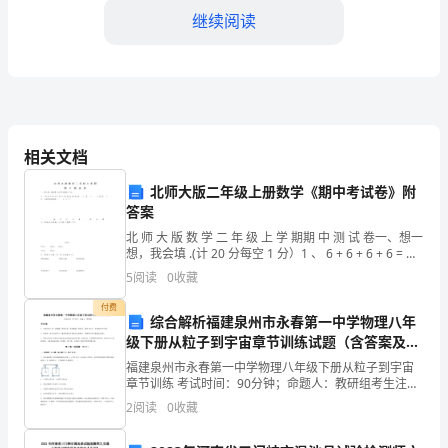
导：
继续阅读
经
过
一
奖励。
相关文档
年
北师大版二年级上册数学《期中考试卷》附
的
答案
辛
北 师 大 版 数 学 二 年 级 上 学 期期 中 测 试 卷一、想一
想，我会填 .(计 20 分每空 1 分）1 、 6 + 6 + 6 + 6 = 改
勤
写 成 乘 法 算 式 是 （ ） 或 （
5
阅读
0
收藏
努
付费
综合解析福建泉州市永春第一中学物理八年
作经验和技能。
力，
级下册从粒子到宇宙章节训练试题（含答案及解
析）
我
福建泉州市永春第一中学物理八年级下册从粒子到宇宙
章节训练 考试时间：90分钟；命题人：教研组考生注
意：1、本卷分第I卷（选择题）和第Ⅱ卷（非选择题）两
将
2
阅读
0
收藏
部分，满分100分，考试时间90分钟2、答卷前，考
向