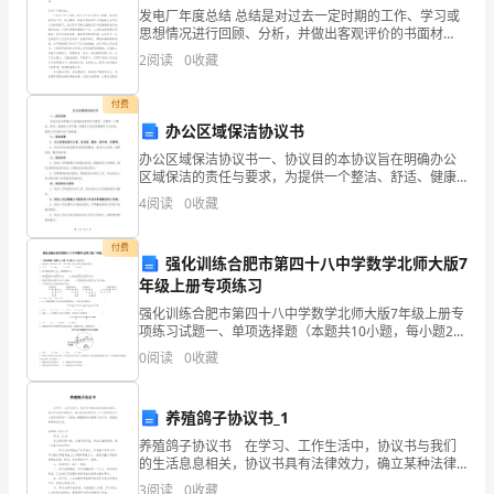
（我
101
发电厂年度总结 总结是对过去一定时期的工作、学习或
思想情况进行回顾、分析，并做出客观评价的书面材
前
料，写总结有利于我们学习和工作能力的提高，不如立
师都会在很短的时间内回答的
2
阅读
0
收藏
即行动起来写一份总结吧。那么总结要注意有什么内容
一
呢
付费
101
第二篇：网校话务销售
段
办公区域保洁协议书
办公区域保洁协议书一、协议目的本协议旨在明确办公
时
、网上学习是怎样的教学方式呢？
1
区域保洁的责任与要求，为提供一个整洁、舒适、健康
的工作环境，保障员工的身体健康和工作效率，提高公
间
4
阅读
0
收藏
司形象和客户满意度。二、保洁范围1. 办公区域包括办
要点：同步提高课、自测、答疑
公室
和
付费
强化训练合肥市第四十八中学数学北师大版7
你
年级上册专项练习
强化训练合肥市第四十八中学数学北师大版7年级上册专
联
项练习试题一、单项选择题（本题共10小题，每小题2
分，共20分）1、如果关于的方程有解，那么实数的取值
系
0
阅读
0
收藏
范围是（）A． B． C． D．2
过
养殖鸽子协议书_1
的，
养殖鸽子协议书 在学习、工作生活中，协议书与我们
的生活息息相关，协议书具有法律效力，确立某种法律
不
、网校是什么时候上课的？
关系。什么样的协议书才是有效的呢？下面是小编整理
2
3
阅读
0
收藏