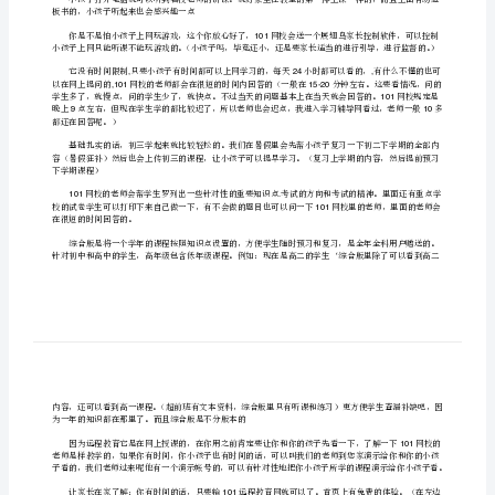
范
101
文
如果家长告诉你读几年级：
合
集
[修
101
改
101400
版]
现在考试英语听力这一块也占了很大的一部分）
第
一
板书的，小孩子听起来也会感兴趣一点
篇：
101