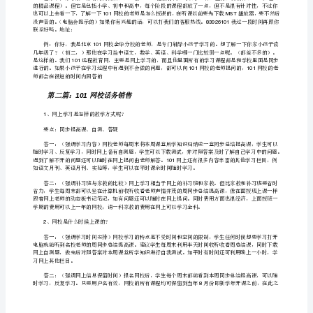
101
网
校
话
都还在回答呢。）
务
员
现
下学期课程）
场
销
在很短的时间回答的。
售
你
好！
我