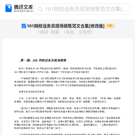
101
101网校话务员现场销售范文合集[修改版]
网
101网校话务员现场销售范文合集[修改版]
付费
校
1
阅读
收藏
（
来自
：
文库吧
）
话
务
员
现
场
101
第一篇：网校话务员现场销售
销
101,
售
101