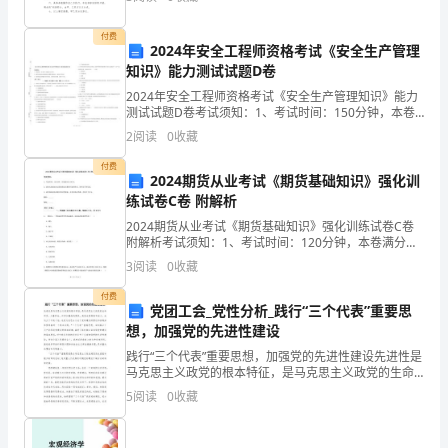
的养殖鸽子协议书，希望能够帮助到大家。养殖鸽子协
知
议
付费
2024年安全工程师资格考试《安全生产管理
道
知识》能力测试试题D卷
你
习网上其他栏目。
2024年安全工程师资格考试《安全生产管理知识》能力
测试试题D卷考试须知：1、考试时间：150分钟，本卷
上
满分为100分。 2、请首先按要求在试卷的指定位置填写
2
阅读
0
收藏
您的姓名、准考证号等信息。 3、请仔细阅读
网
付费
2024期货从业考试《期货基础知识》强化训
校
练试卷C卷 附解析
看
2024期货从业考试《期货基础知识》强化训练试卷C卷
附解析考试须知：1、考试时间：120分钟，本卷满分为
100分。 2、请首先按要求在试卷的指定位置填写您的姓
过
3
阅读
0
收藏
名、准考证号等信息。 3、请仔细阅读各种
没）
付费
党团工会_党性分析_践行“三个代表”重要思
101
想，加强党的先进性建设
践行“三个代表”重要思想，加强党的先进性建设先进性是
网
马克思主义政党的根本特征，是马克思主义政党的生命
所系，力量所在。如何加强党的建设，使党永葆青春和
5
阅读
0
收藏
校
活力，永远立于不败之地，这是马克思主义关于党的建
设的
是