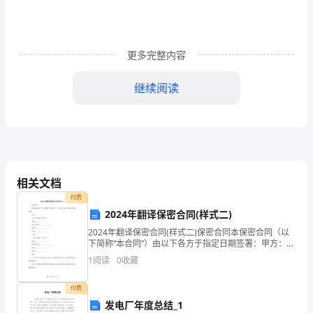
是
北
京
更多完整内容
101
继续阅读
网
为一年的知识都在那里了。而且综合版是不分版本的
校
金
华
相关文档
分
付费
101
2024年翻译保密合同(样式二)
校
2024年翻译保密合同(样式二)保密合同本保密合同（以
下简称“本合同”）由以下各方于指定日期签署：甲方：
的
（以下简称“甲方”）地址：_____________法定代表人：
1
阅读
0
收藏
联系好吗。地址：
_____________电话：
老
付费
101
师,
发电厂年度总结_1