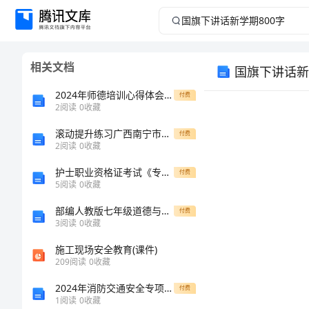
国
旗
相关文档
国旗下讲话新
下
2024年师德培训心得体会格式版范文
付费
讲
2
阅读
0
收藏
滚动提升练习广西南宁市第八中学数学七年级上册第三章一元一次方程方程综合训练A卷（解析版）
话
付费
2
阅读
0
收藏
新
护士职业资格证考试《专业实务》考前检测试题A卷
付费
5
阅读
0
收藏
学
部编人教版七年级道德与法治上册期末考试题完美版
付费
3
阅读
0
收藏
期
施工现场安全教育(课件)
800
209
阅读
0
收藏
2024年消防交通安全专项行动方案2则
付费
字
1
阅读
0
收藏