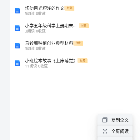
国
切勿目光短浅的作文
付费
5
阅读
0
收藏
旗
小学五年级科学上册期末测试卷（加答案）
付费
下
3
阅读
0
收藏
讲
马铃薯种植创业典型材料
付费
3
阅读
0
收藏
话
小班绘本故事《上床睡觉》
新
付费
11
阅读
0
收藏
学
期
800
字
茫的前程。
国
复制全文
旗
全屏阅读
下