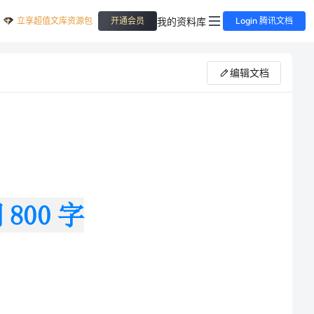
立享超值文库资源包
我的资料库
开通会员
Login 腾讯文档
编辑文档
象更新孕育着新年的期望。季节的轮回带给
经过寒假休整，我们迎着朝阳，满怀着新的