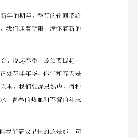
在这样的场合，说起春季，必须要提起一
于春。同学们正处花样年华，你们和春天是
新学期的第一天里，我们要深思熟虑，播种
，用勤奋的汗水、青春的热血和不懈的斗志
甘甜诱人，但我们需要记住的还是那一句
没有艰苦的付出，鲜花和掌声都会与我们无
废学业，带给自己的只会是痛苦的泪水和迷
更加开拓进取的精神、更加耐心细致的作