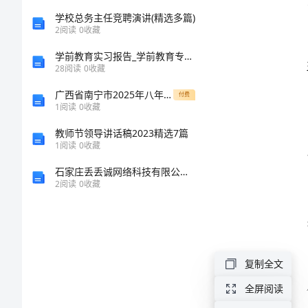
村
学校总务主任竞聘演讲(精选多篇)
2
阅读
0
收藏
关
学前教育实习报告_学前教育专业实习报告
工
28
阅读
0
收藏
委
1、
广西省南宁市2025年八年级数学第一学期期中调研试题含解析
付费
1
阅读
0
收藏
工
教师节领导讲话稿2023精选7篇
作
2、
1
阅读
0
收藏
计
石家庄丢丢诚网络科技有限公司介绍企业发展分析报告
划
2
阅读
0
收藏
3、
范
本
4、
一、
复制全文
提
全屏阅读