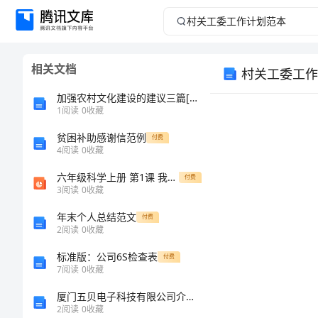
村
关
相关文档
村关工委工作
工
加强农村文化建设的建议三篇[定稿]
委
1
阅读
0
收藏
贫困补助感谢信范例
工
付费
4
阅读
0
收藏
作
六年级科学上册 第1课 我们的生长发育课件1 鄂教版
付费
3
阅读
0
收藏
计
年末个人总结范文
付费
2
阅读
0
收藏
划
标准版：公司6S检查表
付费
范
7
阅读
0
收藏
厦门五贝电子科技有限公司介绍企业发展分析报告
本
2
阅读
0
收藏
理论水平