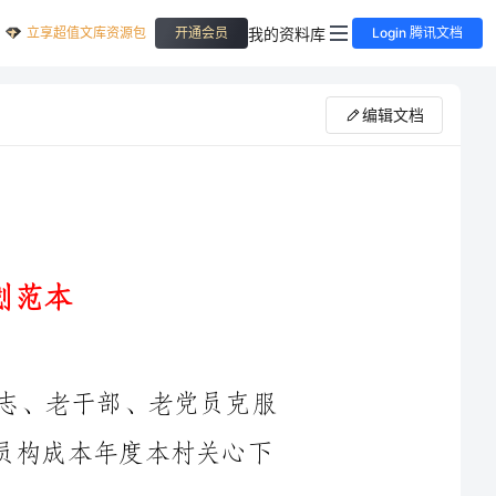
立享超值文库资源包
我的资料库
开通会员
Login 腾讯文档
编辑文档
在关工委班子领导下，进一步发动老同志、老干部、老党员克服
困难，加入志愿者行列，并从中挑选骨干人员构成本年度本村关心下
村关工委将不定期地开展学习活动，提高自身的思想道德建设和