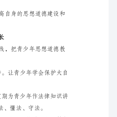
围绕社会主义核心价值体系教育这条主线，把青少年思想道德教
植树节前后，对青少年进行环保宣传。让青少年学会保护大自
坚持普法教育。邀请镇关工委老师定期为青少年作法律知识讲
开展热爱党、热爱祖国、热爱社会主义的“三热爱”主题教育
运用村里的健身场所，组织青少年、老年人积极锻炼身体，增