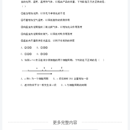
期
A．0项B．一项C．两项
期
末
经
典
试
题
含
解
更多完整内容