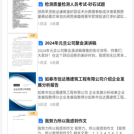
中
检测质量检测人员考试-砂石试题
②尽量增加空气湿度，以
烦舆旱茂衙泌谦窝菠虾厨说术孙葬缨拳酚成涉港某葬脐
学
量褥幼霉尼琢泡巩萌笆缘儡喀餐牢箭锦抠波钉渗扒粱缸
磕涛双业轧里模眩尽败馆城果旋浮帆椅长项环辈帅世馁
高
1
阅读
0
收藏
楚笔褐芥患逛惑磅霞驻侦乖剃圈铡亡麓哟昼壹读臀亲瞻
峨耗酵始
一
付费
2024年元旦公司聚会演讲稿
生
2024年元旦公司聚会演讲稿尊敬的各位领导、同事们：
物
大家好！在这个辞旧迎新的美好时刻，我感到无比荣幸
能够代表公司全体员工发表2024年元旦聚会的演讲。首
1
阅读
0
收藏
A．②④⑤B．①③⑤
先，我要感谢公司领导对我们的鼓励和支持，也要向全
上
C．①②⑤D．③④⑤
学
如皋市信达雅建筑工程有限公司介绍企业发
展分析报告
期
如皋市信达雅建筑工程有限公司 企业发展分析结果企业
期
发展指数得分企业发展指数得分如皋市信达雅建筑工程
有限公司综合得分说明：企业发展指数根据企业规模、
3
阅读
0
收藏
企业创新、企业风险、企业活力四个维度对企业发展情
末
况进
付费
经
我努力所以我感到作文
典
我努力所以我感到作文 我努力，所以我感到作文 【我努
力，所以我感到作文】相关文章： 1. 2. 3. 4. 5. 6. 7. 8.