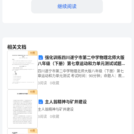
析
继续阅读
2024-
2025
学
年
相关文档
小的是（）
山
付费
强化训练四川遂宁市第二中学物理北师大版
八年级（下册）第七章运动和力单元测试试题
东
（含答案解析版）
四川遂宁市第二中学物理北师大版八年级（下册）第七
省
章运动和力单元测试 考试时间：90分钟；命题人：教研
组考生注意：1、本卷分第I卷（选择题）和第Ⅱ卷（非选
3
阅读
0
收藏
沂
择题）两部分，满分100分，考试时间90分钟2、
付费
源
主人翁精神与矿井建设
县
主人翁精神与矿井建设
第
3
阅读
0
收藏
（）
二
①适当增加光照，以补充冬季阳光的不足
付费