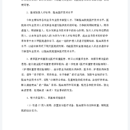
工
作
计
划
篇
创造性。
1
三、进一步加强医院内涵建设
20__
年
医
院
各
项
工