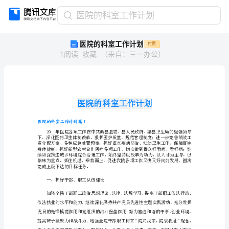
医
医院的科室工作计划
院
医院的科室工作计划
付费
的
1
阅读
收藏
（
来自
：
三一办公
）
科
室
工
作
计
划
医
医院的科室工作计划篇1