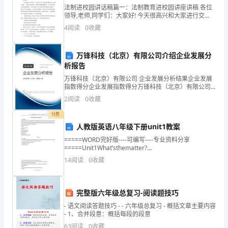
府、
法制进校园讲话稿篇一：法制教育进校园讲座讲稿 各位
渠
领导,老师,同学们：大家好! 今天很高兴和大家进行交
流，面对这么多年轻而充满朝气、
4
阅读
0
收藏
县
卫
万锋科技（北京）有限公司介绍企业发展分
析报告
生
万锋科技（北京）有限公司 企业发展分析结果企业发展
局
指数得分企业发展指数得分万锋科技（北京）有限公司
综合得分说明：企业发展指数根据企业规模、企业创
2
阅读
0
收藏
新、企业风险、企业活力四个维度对企业发展情况进行
的
评价。
付费
坚
人教版英语八年级下册unit1教案
强
=====WORD完好版----可编写----专业资料分享
=====Unit1What’sthematter?
1.KnowledgeWords:have,cold,back,arm,ear,eye,f
领
14
阅读
0
收藏
导
完整版六年级总复习-阅读题技巧
下，
- 语文阅读答题技巧 - - 六年级总复习 - 概括文章主要内容
深
- 1、合并段意：概括每段的段意
63
阅读
0
收藏