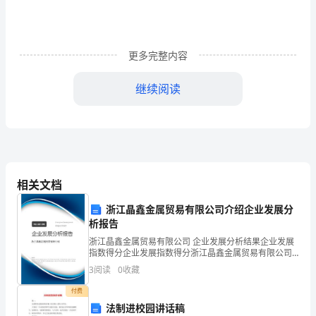
作
在
更多完整内容
中
继续阅读
共
渠
县
县
相关文档
委、
浙江晶鑫金属贸易有限公司介绍企业发展分
县
析报告
度可管。
人
浙江晶鑫金属贸易有限公司 企业发展分析结果企业发展
指数得分企业发展指数得分浙江晶鑫金属贸易有限公司
民
综合得分说明：企业发展指数根据企业规模、企业创
2
3
阅读
0
收藏
新、企业风险、企业活力四个维度对企业发展情况进行
政
评价。
付费
法制进校园讲话稿