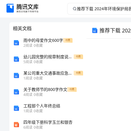
推
荐
相关文档
推荐下载 2
下
雨中的母爱作文600字
付费
载
2
阅读
0
收藏
2024
幼儿园完整的规章制度说明范本
付费
5
阅读
0
收藏
年
某公司重大交通事故应急预案范本
付费
1
阅读
0
收藏
环
关于教师节的800字作文
付费
4
阅读
0
收藏
境
工程部个人年终总结
保
1
阅读
0
收藏
四年级下册科学玉兰和银杏
护
6
阅读
0
收藏