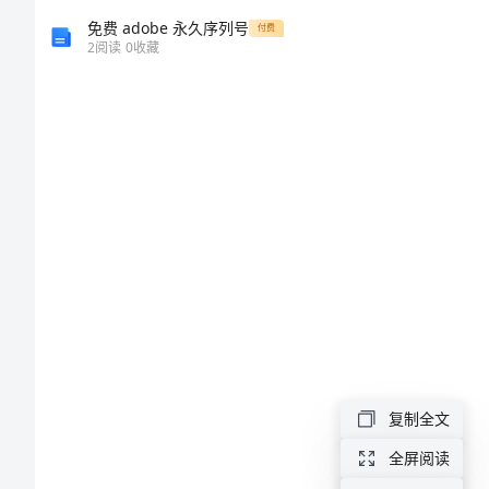
局
免费 adobe 永久序列号
付费
2
阅读
0
收藏
我
们
的
节
日
·
中
复制全文
秋
全屏阅读
节