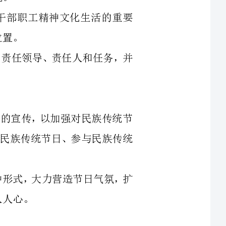
了全方面的的宣传，以加强对民族传统节
统节日、热爱民族传统节日、参与民族传统
题通过多种形式，大力营造节日气氛，扩
关于加强中秋国庆期间廉洁自律工作的通
和八项规定的基本内容、要求，局领导一并
了强调，要求全体干部职工坚决防止廉洁自
微信、等软件互相送去节日祝福，并在网