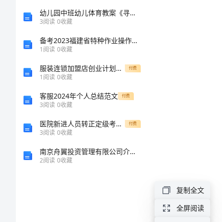
备
幼儿园中班幼儿体育教案《寻宝藏》
3
阅读
0
收藏
战
备考2023福建省特种作业操作证低压电工作业提升训练试卷B卷附答案
中
1
阅读
0
收藏
考：
服装连锁加盟店创业计划书模板
付费
1
阅读
0
收藏
语
客服2024年个人总结范文
文
付费
3
阅读
0
收藏
11
医院新进人员转正定级考核制度
付费
个
3
阅读
0
收藏
知
南京舟翼投资管理有限公司介绍企业发展分析报告
2
阅读
0
收藏
识
备
复制全文
战
全屏阅读
中