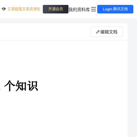
立享超值文库资源包
我的资料库
开通会员
Login 腾讯文档
编辑文档