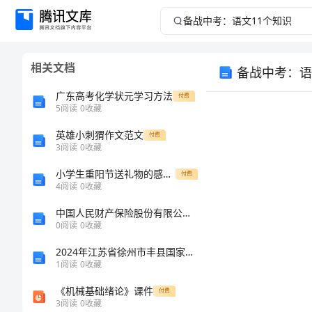
备
战
相关文档
备战中考：语
中
广东高考化学状元学习方法
付费
考：
5
阅读
0
收藏
英雄小刺猬作文范文
语
付费
3
阅读
0
收藏
文
小学生重阳节送礼物的感想作文
付费
4
阅读
0
收藏
11
中国人民财产保险股份有限公司遵化支公司石门镇营销服务部介绍企业发展分析报告
0
阅读
0
收藏
个
2024年江苏省徐州市丰县国家电网招聘之文学哲学类考试题库含完整答案【全优】
知
1
阅读
0
收藏
《机械基础绪论》课件
付费
识
3
阅读
0
收藏