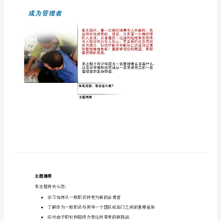
有效地提升治理能力；
程
成的。
哈佛治理导师
《哈
不多成为经理人必不可少的学习资源！
佛
管
理
导
师》
成
为