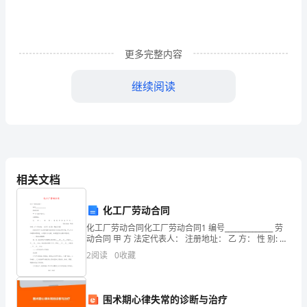
课
程
《哈
更多完整内容
佛
继续阅读
主题摘要
管
理
本主题将关心您：
导
●
学习如何从一般职员转变为新的治
师》
●
相关文档
成
●
化工厂劳动合同
为
●
化工厂劳动合同化工厂劳动合同1 编号______________ 劳
管
动合同 甲 方 法定代表人： 注册地址： 乙 方： 性 别: 居
●
建立富有成效、运转良好的团队
民身份证号码：_______
2
阅读
0
收藏
理
●
妥善处理成为治理者时的压力和情绪
者
围术期心律失常的诊断与治疗