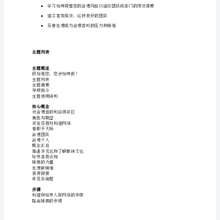
管
理
者
哈
佛
商
学
多
媒
体
网
络