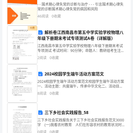
《哈
- - 围术期心律失常的诊断与治疗 - - - 引言围术期心律失
常的诊断围术期心律失常的病因和风险
佛
主题列表
46
阅读
0
收藏
治
付费
理
主题概述
解析卷江西南昌市第五中学实验学校物理八
年级下册期末考试专项测试A卷（详解版）
假如是您，您会如何做？
导
主题列表
江西南昌市第五中学实验学校物理八年级下册期末考试
主题摘要
专项测试 考试时间：90分钟；命题人：教研组考生注
师》
意：1、本卷分第I卷（选择题）和第Ⅱ卷（非选择题）两
导师简介
2
阅读
0
收藏
部分，满分100分，考试时间90分钟2、答卷前，考
MBA/EMBA
主题使用讲明
学
2024校园学生端午活动方案范文
核心概念
对治理者的明白得误区
2024校园学生端午活动方案范文校园学生端午活动方案
员，
一、活动主题：共度端午，传承中华文化二、活动目
角色与期望
的：加深学生对端午节的了解，传承和弘扬中华传统文
设定日程与构建网络
企
8
阅读
0
收藏
化，培养学生的民族自豪感和文化自信心，丰富学生的
着眼于大局
课余生
业
治理团队
治理个人
三下乡社会实践报告_58
治
概念汇总
三下乡社会实践报告关于三下乡社会实践报告范文3000
理
推进多元化和了解群体文化
字 (一)我看农村教育 人们在形容农村的教育状况时总
是用"适龄儿童入学率低"、"失学率高"、&qu
培养自我认知
0
阅读
0
收藏