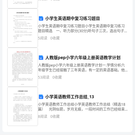
人
情商的力量
处理新情绪
员
获得回报
小学生英语期中复习练习题目
常见咨询题
必
小学生英语期中复习练习题目小学生英语期中复习练习
题目精选 一、听力部分(30分)听句子三次，选出句子含
修
步骤
有的信息。(8分) ()13.A.has atoothache B.has a head
5
阅读
0
收藏
构建和培养人际网络的步骤
课，
提高情商的步骤
是
人教版pep小学六年级上册英语教学计划
迅
人教版pep小学六年级上册英语教学计划一.学情分析六
年级学生已经接触了三年英语，有一定的英语基础。他
们活泼好动，对新事物有着强烈的好奇心，探索知识的
速
53
阅读
0
收藏
欲望很强烈，并且有着很强的表现欲。但六年级的学生
对英
把
小学英语教师工作总结_13
握
小学英语教师工作总结小学英语教师工作总结（精选18
商
篇） 光阴似箭，岁月无痕，一段时间的工作已经结束
了，这是一段珍贵的工作时光，我们收获良多，想必我
8
阅读
0
收藏
务
们需要写好工作总结了。我们该怎么去写工作总结呢？
技