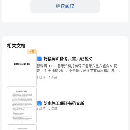
继续阅读
描
写、
议
论。
相关文档
说
付费
明
托福词汇备考六重六轻含义
智课网TOEFL备考资料托福词汇备考六重六轻含义 摘
文
要： 对于托福词汇，不是仅仅记住中文意思和用法，这
些是远远不够驾驭托福考试的。在此为考生介绍托福词
1
阅读
0
收藏
主
汇备考中的六重六轻错误，如果有类似问题的考生
要
是
防水施工保证书范文新
3
阅读
0
收藏
通
理性认识水平。
过