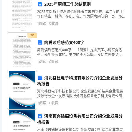
对
2025年厨师工作总结范例
客
2025年厨师工作总结范例随着年末的到来，本年度的工
作即将告一段落。在此，我，作为厨房团队的一员，怀
观
着感恩的心情，分享我的____年工作总结。我要对公司表
1
阅读
0
收藏
达我的感激之情，感谢公司赋予我发挥专业技能与创
事
时，又采用了空间顺序(高→低)。
付费
物
简爱读后感范文400字
简爱读后感范文400字 《简爱》是由英国小说家夏洛
或
蒂。勃朗特写成的。书中的主人公简。爱幼年丧失父
母，在她的舅舅家长大，她的舅妈总是虐待她，后来她
事
1
阅读
0
收藏
去了专门收养孤儿的劳沃德学校生活。在那里她的心灵
中心与材料的关系。
依然
理
河北格显电子科技有限公司介绍企业发展分
的
析报告
河北格显电子科技有限公司 企业发展分析结果企业发展
介
指数得分企业发展指数得分河北格显电子科技有限公司
综合得分说明：企业发展指数根据企业规模、企业创
绍
3
阅读
0
收藏
新、企业风险、企业活力四个维度对企业发展情况进行
评价。
说
河南顶兴钻探设备有限公司介绍企业发展分
___》
析报告
明，
河南顶兴钻探设备有限公司 企业发展分析结果企业发展