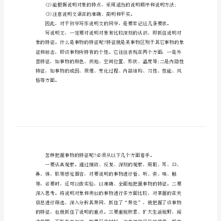
考
说
明
文
写
作
技
巧
说
要求为：
明
文
以