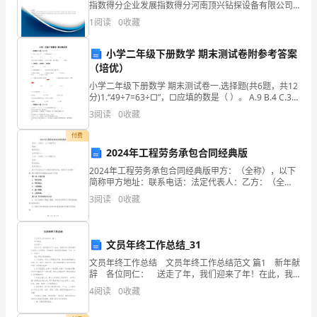
达
指数得分企业发展指数得分河南顶兴钻探设备有限公司
综合得分说明：企业发展指数根据企业规模、企业创
1
阅读
0
收藏
到
新、企业风险、企业活力四个维度对企业发展情况进行
评价。
以
小学二年级下册数学 期末测试卷附参考答案
（培优）
知
小学二年级下册数学 期末测试卷一.选择题(共6题，共12
分)1.“49÷7=63÷□”，□应填的数是（ ）。 A.9 B.4 C.3
识
D.72
3
阅读
0
收藏
教
付费
人
2024年工程劳务承包合同经典版
2024年工程劳务承包合同经典版甲方：（全称），以下
的
简称甲方地址：联系电话：法定代表人：乙方：（全
称），以下简称乙方地址：联系电话：法定代表人：鉴
3
阅读
0
收藏
目
于甲方拟对以下工程进行劳务承包，并经与乙方协商一
致，就
的。
文员年终工作总结_31
___
文员年终工作总结 文员年终工作总结范文 篇1 新年献
为
辞 各位同仁： 送走了年，我们迎来了年！在此，我
祝行政人事系统的各位同仁工作顺利，万事如意！拥有
4
阅读
0
收藏
更多的健康、平安、快乐、财富！！
大