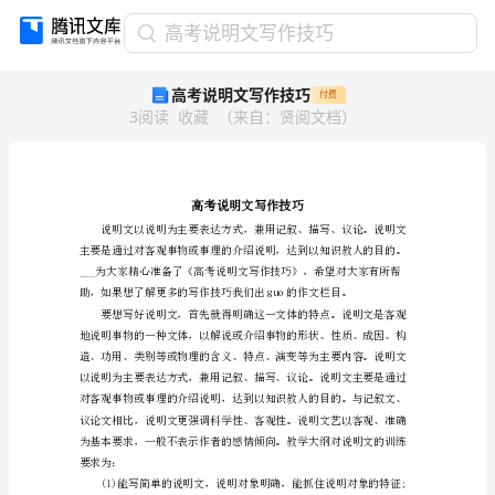
高
高考说明文写作技巧
考
高考说明文写作技巧
付费
说
3
阅读
收藏
（
来自
：
贤阅文档
）
明
文
写
作
技
巧
高