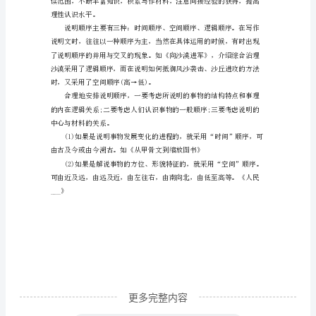
说
明
为
主
要
表
达
格等方面。
方
式，
兼
用
记
更多完整内容
叙、