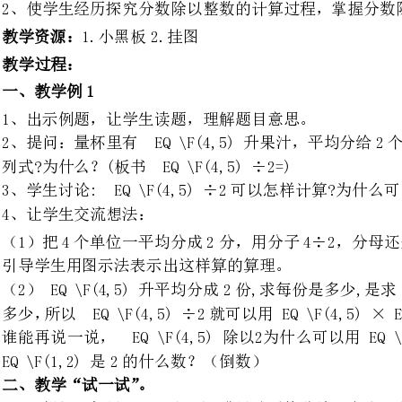
1、出示例题，让学生读题，理解题目意思。
2、提问：量杯里有EQ\F(4,5)升果汁，平均分给2个小朋友喝，怎样
列式?为什么？(板书EQ\F(4,5)÷2=)
3、学生讨论:EQ\F(4,5)÷2可以怎样计算?为什么可以这样算?
4、让学生交流想法：
（1）把4个单位一平均分成2分，用分子4÷2，分母还是5。
引导学生用图示法表示出这样算的算理。
（2）EQ\F(4,5)升平均分成2
谁能再说一说，EQ\F(4,5)除以
EQ\F(1,2)是2的什么数？（倒数）
二、教学“试一试”。
（1）提问：如果EQ\F(4,5)升果汁平均分给3个小朋友喝,每人喝多少升？怎样列式?
（板书：EQ\F(4,5)÷3）
（2）EQ\F(4,5)÷3怎么
。
提问:你觉得分数除以整数,可以怎么算？怎样算比较方便?
1.做"练一练"第1题。
引导学生根据分数的意义进行操作，并根据操作过程写出得数。