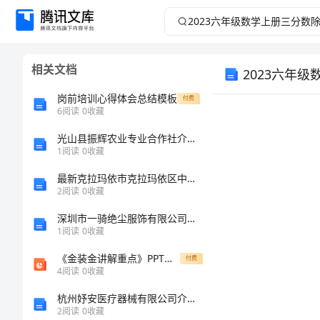
2023
六
相关文档
2023六年
年
岗前培训心得体会总结模板
付费
级
6
阅读
0
收藏
数
光山县振辉农业专业合作社介绍企业发展分析报告
1
阅读
0
收藏
学
最新克拉玛依市克拉玛依区中级统计师《统计基础知识理论及相关知识》预测试卷（附答案及解析）
教学内容
2
阅读
0
收藏
上
教学目标：
深圳市一骑绝尘服饰有限公司介绍企业发展分析报告
1
阅读
0
收藏
册
《金装金讲解重点》PPT课件
付费
三
4
阅读
0
收藏
教学资源：
教学过程：
杭州妤安医疗器械有限公司介绍企业发展分析报告
分
一、教学例1
2
阅读
0
收藏