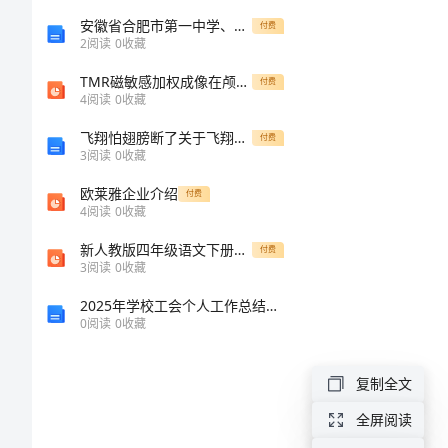
数
安徽省合肥市第一中学、第六中学、第八中学联合2024年高一物理上学期期末经典模拟试题含解析
付费
2
阅读
0
收藏
除
TMR磁敏感加权成像在颅脑疾病中的应用
付费
4
阅读
0
收藏
法
飞翔怕翅膀断了关于飞翔话题的高中作文700字
付费
3
阅读
0
收藏
第
欧莱雅企业介绍
付费
1
4
阅读
0
收藏
课
新人教版四年级语文下册乡下人家ppt课件
付费
3
阅读
0
收藏
时
2025年学校工会个人工作总结范文
怎么算？
0
阅读
0
收藏
分
三、总结方法
复制全文
数
四、练习
全屏阅读
除