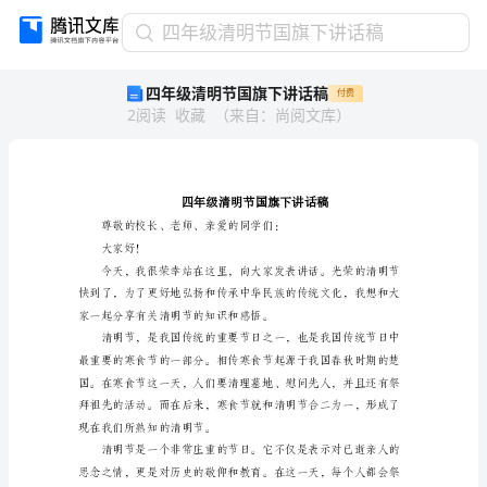
四
四年级清明节国旗下讲话稿
年
四年级清明节国旗下讲话稿
付费
级
2
阅读
收藏
（
来自
：
尚阅文库
）
清
明
节
国
旗
下
讲
大家好！