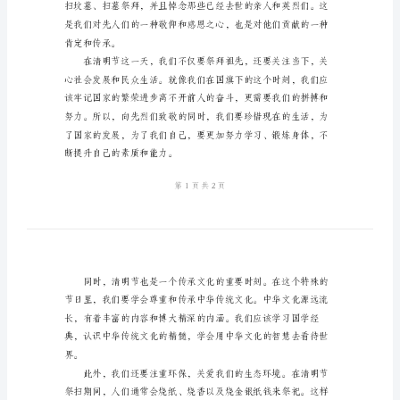
话
稿
四
年
级
清
明
节
现在我们所熟知的清明节。
国
旗
下
讲