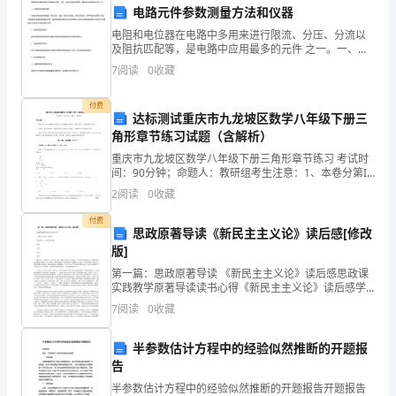
在
丽家园。
电路元件参数测量方法和仪器
这
电阻和电位器在电路中多用来进行限流、分压、分流以
及阻抗匹配等，是电路中应用最多的元件 之一。一、电
里，
阻和电位器的参数电阻的参数包括标称阻值、额定功
7
阅读
0
收藏
率、精度、最高工作温度、最高工作电压、噪声系数及
向
高频特
付费
达标测试重庆市九龙坡区数学八年级下册三
大
角形章节练习试题（含解析）
家
重庆市九龙坡区数学八年级下册三角形章节练习 考试时
间：90分钟；命题人：教研组考生注意：1、本卷分第I
发
卷（选择题）和第Ⅱ卷（非选择题）两部分，满分100
2
阅读
0
收藏
分，考试时间90分钟2、答卷前，考生务必用0.5
表
付费
思政原著导读《新民主主义论》读后感[修改
讲
版]
第一篇：思政原著导读 《新民主主义论》读后感思政课
话。
实践教学原著导读读书心得《新民主主义论》读后感学
院名称：人文社会科学学院班级：姓名：学号：成绩：
光
7
阅读
0
收藏
我之前对于《新民主主义论》的了解，仅限于初高中的
历史课
荣
谢谢大家！
半参数估计方程中的经验似然推断的开题报
告
的
半参数估计方程中的经验似然推断的开题报告开题报告