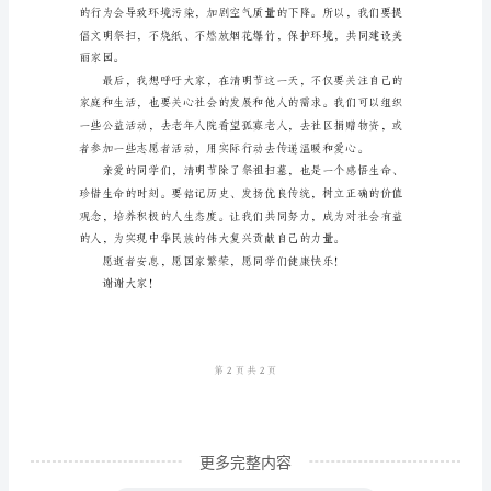
话
肯定和传承。
稿
尊
敬
的
校
长、
老
断提升自己的素质和能力。
师、
亲
爱
的
更多完整内容
同