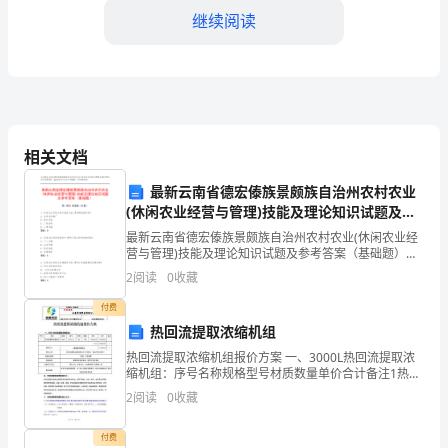
继续阅读
学
们：
大
家
相关文档
好！
最新云南省德宏傣族景颇族自治州农村农业
今
(休闲农业经营与管理)技能及理论知识试题及参
考答案（基础题）
天，
最新云南省德宏傣族景颇族自治州农村农业(休闲农业经
界。
营与管理)技能及理论知识试题及参考答案（基础题）第I
我
部分 单选题（50题）1. 休闲农业项目在吸引游客方面,哪
2
阅读
0
收藏
种策略最有效?A: 合作伙伴推广B: 降
很
付费
热回流提取浓缩机组
荣
热回流提取浓缩机组报价方案 一、3000L热回流提取浓
缩机组：序号名称规格型号材质数量单价合计备注1热回
幸
流提取浓缩机组3000LDTNJ-3.03041套
2
阅读
0
收藏
336000.00336000.00—小计33
站
付费