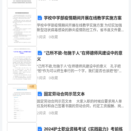
有30%的成年人存在睡眠障碍，其中失眠是最为常见的
计
中
学校中学部疫情期间开展在线教学实施方案
的
学校中学部疫情期间开展在线教学实施方案 为切实加强
新型冠状病毒感染的肺炎疫情防控工作，省市县文件要
连
求中小学开学时间推迟。为此，很多学生担心新学期课
1
阅读
0
收藏
程上不完，家长担心孩子学习跟不上。某某中心学校
梁
“己所不欲-勿施于人”在师德师风建设中的意
设
义
计
“己所不欲,勿施于人”在师德师风建设中的意义 孔子把
“恕”作为可以终生奉行的一个字，我们是否也该把“恕”作
以
为自己终生奉行的一个字从而做到“己所不欲，勿施于人”
1
阅读
0
收藏
呢？只要我们每位教师凡事都能切实从家长
及
付费
固定劳动合同示范文本
超
固定劳动合同示范文本 大家入职的时候应要求用人单
筋
位及时和自己签署书面的劳动合同，约定工资报酬、岗
位、期限、工时制等主要条款。更多固定劳动合同示范
2
阅读
0
收藏
文本请点击“劳动合同”查看。 固定劳动合同1 甲
问
题
2024护士职业资格考试《实践能力》考前练