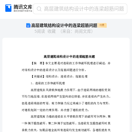
高
高层建筑结构设计中的连梁超筋问题
层
高层建筑结构设计中的连梁超筋问题
付费
建
5
阅读
收藏
（
来自
：
尚阅文库
）
筑
结
构
设
计
中
的