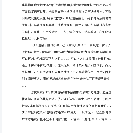
构
设
计
中
的
连
梁
超
2、合理结构体系的连梁设计
筋
问
题
【摘