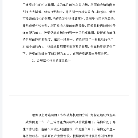
连
1、连梁的工作和破坏机理
梁
超
筋
问
题
高
层
建
筑
结