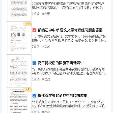
破
2025年年终客户的邀请函年终客户的邀请函1广阔客户
和企业的新老挚友： 您好!20xx年1月12日，在这个充
坏
溢机遇与挑战的时代，泰嵘医药将迎来辉煌的第十个年
1
阅读
0
收藏
头。十年来，泰嵘医药始终秉承"服务创品
机
把握以下几种方法：
付费
理
部编初中中考 语文文学常识练习题含答案
进
一、中考语文专项练习：文学常识1．下列不是俄国作家
的是（ ）A. 泰戈尔 B. 普希金 C. 高尔基 D. 契诃夫【答
案】 A【解析】【分析】泰戈尔，印度诗人、文学家、
行
2
阅读
0
收藏
社会活动家、哲学家和印度民族主义
阐
高三离校后的国旗下讲话演讲
述，
高三离校后的国旗下讲话演讲亲爱的老师们、亲爱的同
并
学们：大家好！站在这个特殊的校园里，看着国旗迎风
招展，我不禁感慨万分。时光荏苒，不知不觉我们已经
0
阅读
0
收藏
对
走过了三年的高中生活，如今，我们即将迎来人生中重
要的一步
结
付费
逍遥丸在失眠治疗中的临床应用
大。
构
**逍遥丸在失眠治疗中的临床应用****一、引言**失
眠，作为现代生活中常见的睡眠障碍，严重影响了人们
设
的生活质量和身心健康。据世界卫生组织报告，全球约
4
阅读
0
收藏