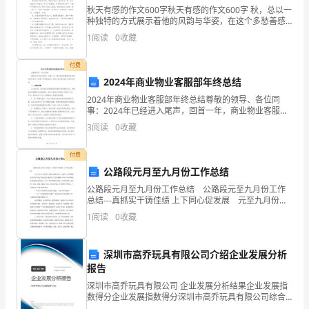
题
秋天有感的作文600字秋天有感的作文600字 秋，总以一
种独特的方式展示着他的风韵与华姿，在这个多愁善感
一.
但又刻骨铭心的季节里，我们尽情享受着似水的年华。
1
阅读
0
收藏
万千思绪顷刻间化成烟雾，留下的只有似曾相识的
选
付费
择
2024年商业物业客服部年终总结
题
2024年商业物业客服部年终总结尊敬的领导、各位同
事：2024年已经进入尾声，回首一年，商业物业客服部
8
(共
在各位的支持和努力下取得了卓越的成绩，现向大家汇
3
阅读
0
收藏
报2024年的年终总结。一、成绩回顾在2024年，
三.填空题(共8题，共23分)
8
付费
题，
公路段元月至九月份工作总结
公路段元月至九月份工作总结 公路段元至九月份工作
共
）。
总结---真抓实干铸佳绩 上下同心促发展 元至九月份，
我段在上级的正确领导和大力支持下，紧紧围绕省局公
16
1
阅读
0
收藏
路工作会议和总段公路养管工作会议精神，以深入学
分)1.
面的高度记作________米。
深圳市高乔玩具有限公司介绍企业发展分析
圆
报告
锥
深圳市高乔玩具有限公司 企业发展分析结果企业发展指
数得分企业发展指数得分深圳市高乔玩具有限公司综合
得分说明：企业发展指数根据企业规模、企业创新、企