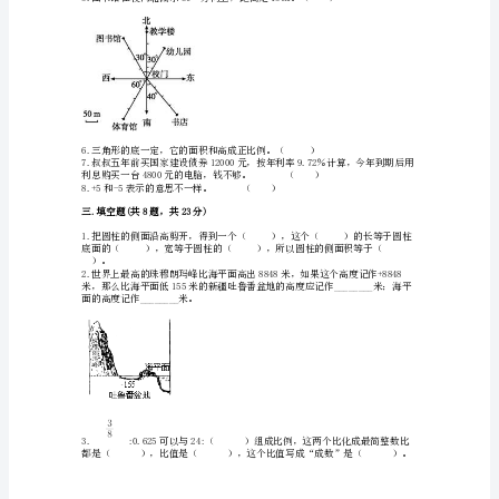
附
答
后，表面积共增加了（）平方分米。
案
【综
7.班级数一定，每班
合
比例
题】
北
师
大
版
小
学