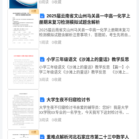
的
0
阅读
0
收藏
业风险、企业活力四个维度对企业发展情况进行评价。
该企
体
付费
2025届云南省文山州马关县一中高一化学上
册期末复习检测模拟试题含解析
积
2025届云南省文山州马关县一中高一化学上册期末复习
一
检测模拟试题含解析注意事项:1．答题前，考生先将自己
的姓名、准考证号码填写清楚，将条形码准确粘贴在条
1
阅读
0
收藏
定，
形码区域内。2．答题时请按要求用笔。3．请按照题
它
小学三年级语文《沙滩上的童话》教学反思
的
小学三年级语文《沙滩上的童话》教学反思 【篇一】小
学三年级语文《沙滩上的童话》教学反思 《沙滩上的
底
童话》是语文出版社三年级上册第一单元的一篇略读课
3
阅读
0
收藏
文，课文主要讲了一群生活在海边的孩子每天
面
积
大学生夜不归寝检讨书
大学生夜不归寝检讨书亲爱的辅导员：您好！我是大学
和
XX学院XX专业的一名学生，今天我写下这封检讨书，对
我之前夜不归寝的行为进行反思和检讨。首先，我对自
高
3
阅读
0
收藏
己的行为深感羞愧和后悔，因为夜不归寝不仅是违反了
学校
（
付费
重难点解析河北石家庄市第二十三中数学人