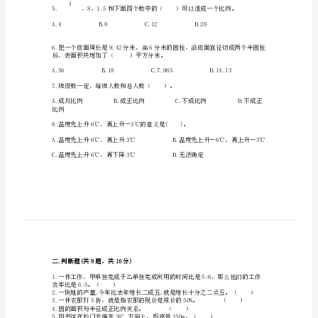
级
下
少元?正确的列式是（）。
册
C.1000×2.25%×2+1000
期
末
检
测
正方体体积大
试
题