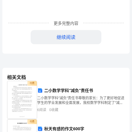
数
学
更多完整内容
六
继续阅读
年
二.判断题(共8题，共16分)
级
下
效率比是6:5。（）
册
相关文档
期
付费
二小数学学科“减负”责任书
末
二小数学学科“减负”责任书尊敬的家长：为了更好地促进
检
学生的学业发展和全面发展，我校数学学科制定了“减负”
责任书。在此，我向您详细说明我们学科的“减负”措施和
6
阅读
0
收藏
测
责任。1. 精简教学内容：我们将根据教学大纲
试
付费
秋天有感的作文600字