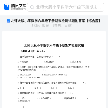
北
北师大版小学数学六年级下册期末检测试题附答案【综合题】
师
北师大版小学数学六年级下册期末检测试题附答案【综合题】
大
3
阅读
收藏
（
来自
：
豆柴
）
版
小
学
数
学
六
一.选择题(共8题，共16分)
年