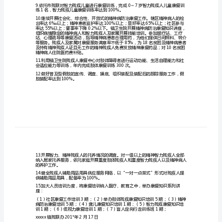
计
查工作。
划
201*
作内容。
年
用，重点开展社区残疾人康复服务工作。
镇
残
疾
人
备盲杖。
康
视器验配率达到100%。
复
工
作