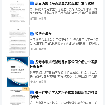
高三历史《马克思主义的诞生》复习试题
残
高三历史《马克思主义的诞生》复习试题在平时做一份
疾
良好的历史试题能有效的检查出你对历史知识的掌握程
度 !所以，接下来，小编就和大家一起来做份人教版高三
1
阅读
0
收藏
历史《马克思主义的诞生》复习试题，希望对大家有帮
人
情况总结如下：
助
康
（一）抓住关键，推进康复工作有效化
银行准备金
复
作用 准备金本来是为了保证支付的,但它却带来了一个意
想不到的“副产品”,就是赋予了商业银行创造货币的职能,
面完成。
工
并最终成为中央银行货币政策的重要工具。金融制度演
5
阅读
0
收藏
进到今天,原来的“副产品”已经成为“拳头产品”
作
龙港市宏旗纸塑制品有限公司介绍企业发展
纳
全面完成，使镇乡、街道
分析报告
入
龙港市宏旗纸塑制品有限公司 企业发展分析结果企业发
展指数得分企业发展指数得分龙港市宏旗纸塑制品有限
我
公司综合得分说明：企业发展指数根据企业规模、企业
2
阅读
0
收藏
创新、企业风险、企业活力四个维度对企业发展情况进
镇
行评
付费
关于存中药学人才培养巾加强创新能力教育
经
资料。
的思考
关于存中药学人才培养巾加强创新能力教育的思考 关
济