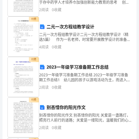
于存中药学人才培养巾加强创新能力教育的思考 创新
是一个企业、论文联盟国家、民族持续发展壮大的核心
社
2
阅读
0
收藏
力量，特别是对于医药行业，作为我国民族传统文化的
会
付费
二元一次方程组教学设计
发
二元一次方程组教学设计二元一次方程组教学设计（精
选5篇） 作为一名老师，时常要开展教学设计的准备工
展
作，教学设计是根据课程标准的要求和教学对象的特
4
阅读
0
收藏
点，将教学诸要素有序安排，确定合适的教学方案的设
规
想和
付费
划，
2023一年级学习准备期工作总结
政
2023一年级学习准备期工作总结 2023一年级学习准备
期工作总结1 幼儿园的孩子以游戏活动为主，而进入小
府
学后则是以学习为主，每节课有35分钟，许多一年级新
2
阅读
0
收藏
生都会感到不适应。为了使一年级学生尽快地适
年
付费
度
别吝惜你的阳光作文
别吝惜你的阳光作文 别吝惜你的阳光 关爱是一盏路灯，
工
照亮行人前行的道路；关爱是一缕阳光，温暖我们的心
灵；关爱是一处港湾，安抚外出打拼归来的人们。是
2
阅读
0
收藏
作
啊！每个人都渴望得到关爱，如果每个人献出一缕关爱
的阳光