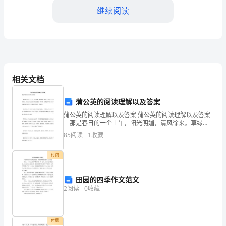
计
继续阅读
划
一、
康
的养护工作。
相关文档
复
供辅助用品用具，配备率为100%。
工
蒲公英的阅读理解以及答案
作
蒲公英的阅读理解以及答案 蒲公英的阅读理解以及答案
座：
那是春日的一个上午，阳光明媚，清风徐来。草绿
了，花开了，那些花儿，在远远近近的绿草间里像星一
主
85
阅读
1
收藏
样闪烁。无数老人和孩子在草里徜徉花里漫步，也像春
天的
要
付费
xxxxx镇残联办201*年2月17日
任
田园的四季作文范文
扩展阅读：201*年镇残疾人康复工作总结
务：
2
阅读
0
收藏
201*年镇残疾人康复工作总结
1.
一、201*年残疾人康复工作总结
将
付费