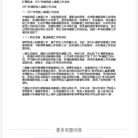
计
划
201*
年
xxxxx
精神病人住院医药费补贴。
镇
残
肢装配率达到100%。
疾
人
康
复
工
更多完整内容
作