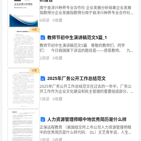
8
周宁县淳兴种养专业合作社 企业发展分析结果企业发展
8
.AB
已知非空集合,满足以下两个条件:
指数得分企业发展指数得分周宁县淳兴种养专业合作社
小
综合得分说明：企业发展指数根据企业规模、企业创
6
阅读
0
收藏
新、企业风险、企业活力四个维度对企业发展情况进行
AB=AB=
(1)∪{1,2,3,4,5,6},∩⌀;
题,
评价。
付费
AABB
教师节初中生演讲稿范文5篇_1
每
教师节初中生演讲稿范文5篇 尊敬的教师们、同学
AB
则有序集合对(,)的个数为()
小
们： 今日我国旗下讲话的题目是——感恩教师。 九
月金秋，这是一个收获的季节，是一个感恩的季节，更
.
A.10B12
2
阅读
0
收藏
题
是一个属于教师的季节。再过4天，我们将迎来中华人
.
C.14D16
5
付费
2025年厂务公开工作总结范文
分,
2025年厂务公开工作总结范文在过去的一年中，厂务公
开工作作为企业文化建设和民主管理的重要组成部分，
共
部选对的得5分,部分选对的得2分,有选错的得0分
.
得到了公司领导的高度重视和全体员工的积极参与。通
1
阅读
0
收藏
过一系列创新和改进措施，厂务公开工作取得了显著成
40
9
.abcd
效，
分.
A.若,,则
a>bc>dac>bd
人力资源管理师眼中地优秀简历是什么样
在
B.若,则
ac>bca>b
22
正保远程教育 〔美国纽交所上市公司人力资源管理师眼
中的优秀简历是什么样代码： DL〕文艺青年说，人生一
每
a>b
C.若,则
定要经历一次说走就走的旅行，但跳槽可不是说跳就能
2
阅读
0
收藏