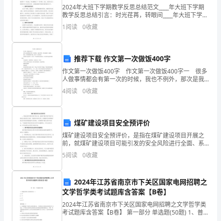
2024年大班下学期教学反思总结范文____年大班下学期
要
教学反思总结引言：时光荏苒，转眼间____年大班下学期
的教学工作已经结束。回首这段时间，我深感这是我教
在
1
阅读
0
收藏
育事业的里程碑，也是我成长的阶梯。在这个学
事
推荐下载 作文第一次做饭400字
情
作文第一次做饭400字 作文第一次做饭400字一 很多
进
人做事情都会有第一次的时候，我也不例外，那次是我
第一次做饭。 那天，爸爸妈妈都不在家，快中午了还
4
阅读
0
收藏
行
没回来。 我就想给爸爸妈妈一个惊喜，
的
煤矿建设项目安全预评价
时
煤矿建设项目安全预评价，是指在煤矿建设项目开展之
前，就煤矿建设项目可能引发的安全风险进行全面、系
候
统的评估和分析，并根据评价结果制定相应的风险控制
5
阅读
0
收藏
措施和应急预案，以保障煤矿建设过程中的安全。下面
瞻
就煤矿建
前
2024年江苏省南京市下关区国家电网招聘之
文学哲学类考试题库含答案【B卷】
顾
2024年江苏省南京市下关区国家电网招聘之文学哲学类
考试题库含答案【B卷】 第一部分 单选题(50题) 1、普通
后，
话的单元音韵母共有（）A.6个B.7个C.8个D.10个【答