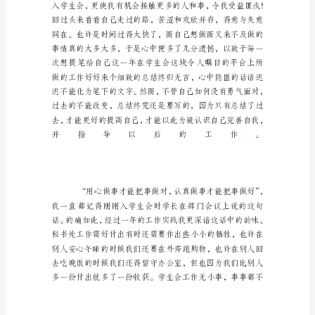
人
工
作
总
结
三
篇
工
作
上
关
键
在