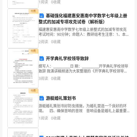
1
阅读
0
收藏
案】：D2、美国跨越了
那
付费
基础强化福建惠安惠南中学数学七年级上册
么
整式的加减专项攻克试卷（解析版）
关
福建惠安惠南中学数学七年级上册整式的加减专项攻克
考试时间：90分钟；命题人：教研组考生注意：1、本卷
分第I卷（选择题）和第Ⅱ卷（非选择题）两部分，满分
于
2
阅读
0
收藏
100分，考试时间90分钟2、答卷前，考生务必用
秘
付费
开学典礼学校领导致辞
书
撰写人：___________日 期：___________开学典礼学校领导
致辞 我演讲稿频道为大家整理的《开学典礼学校领导致
部
辞》，希望大家喜欢。 更多相关内容请参考以下链
3
阅读
0
收藏
接： 竞聘演
门
付费
个
游艇婚礼策划书
人
游艇婚礼策划书好防虫措施，为婚礼营造一个良好的环
境。 四、确保音响的音效 音响设备是婚礼上最重要
工
的设施，在海上更加不能忽视。海上风浪比较大，如果
1
阅读
0
收藏
音响的音效不好，也许宾客就不能听到婚礼最重要的细
作