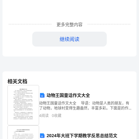
于
我
更多完整内容
们
是
继续阅读
直
面
困
难
相关文档
解
动物王国童话作文大全
决
动物王国童话作文大全 导语：动物是人类的朋友，有
了动物，地球村变得生趣盎然，丰富多彩。下面是的作
困
文，希望对您有所帮助。 有一天，动物王国里举行钢
4
阅读
0
收藏
琴音乐会。森林里所有的小动物都来观看了，还有很多
难，
不
2024年大班下学期教学反思总结范文