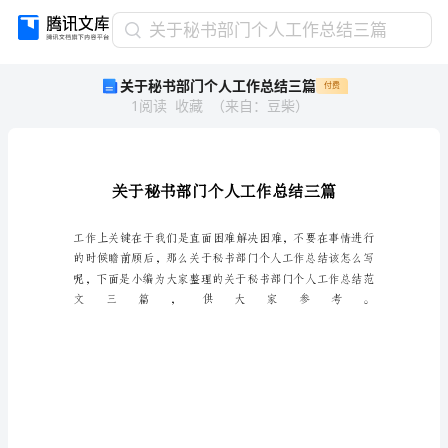
关
关于秘书部门个人工作总结三篇
于
关于秘书部门个人工作总结三篇
付费
秘
1
阅读
收藏
（
来自
：
豆柴
）
书
部
门
个
人
工
作