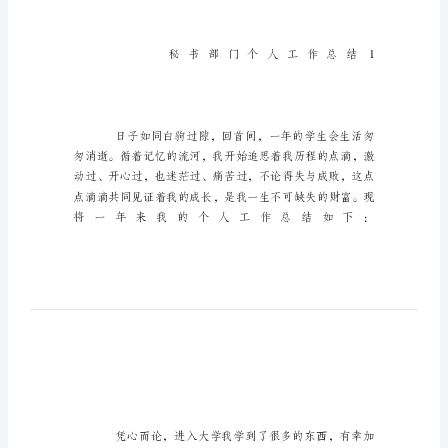
总
结
三
篇
关
于
秘
书
部
门
个