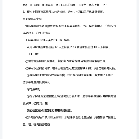
通
的
纵
上部受力筋在上，分布筋在下.
筋；
箍
筋,
如
大于50%。
果
是
框
确定。
架
梁,