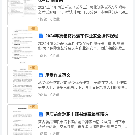
高
2024上半年司法考试（试卷二）强化训练试卷A卷 附答
比
案考试须知：1、考试时间：180分钟，本卷满分为150
成品尺寸、心头是否与
分。 2、请首先按要求在试卷的指定位置填写您的姓名、
1
阅读
0
收藏
较
准考证号等信息。 3、请仔细阅读各种题目
下料表相符.核对无误后方可进行绑扎.
付费
高,
2024年集装箱吊运车作业安全操作规程
还
2024年集装箱吊运车作业安全操作规程第一章 总 则第一
条 为了保障集装箱吊运车作业的安全，预防事故的发
（1）墙:
应
生，制定本规程。第二条 适用范围：本规程适用于集装
1
阅读
0
收藏
箱吊运车作业单位及其工作人员，在集装箱吊运车作
该
付费
在
承受作文范文
承受优秀作文范文 承受优秀作文 无论在学习、工作或
梁
是生活中，许多人都写过吧，写作文是培养人们的观察
力、联想力、想象力、思考力和记忆力的重要手段。一
中
2
阅读
0
收藏
篇什么样的作文才能称之为优秀作文呢？下面是帮大家
道水平处应满扎,其余可
的
部
付费
酒店前台辞职申请书编辑最新精选
梅花点绑扎.
附
酒店前台辞职申请书酒店前台辞职申请书14篇 当下市
加
场经济活跃，交易频繁，很多事项都需要使用申请书，
请注意不同的对象有不同的申请书。那么大家知道正规
1
阅读
0
收藏