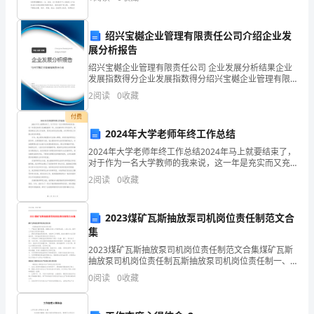
的申请书怎么写吗？以下是小编帮大家整理的酒店前台
腰
筋点焊,以固定墙、柱
筋。
绍兴宝樾企业管理有限责任公司介绍企业发
筋的位置,在点焊固定时要用线锤校正。
展分析报告
上
绍兴宝樾企业管理有限责任公司 企业发展分析结果企业
部
发展指数得分企业发展指数得分绍兴宝樾企业管理有限
责任公司综合得分说明：企业发展指数根据企业规模、
2
阅读
0
收藏
图。墙、柱内预留钢筋
企业创新、企业风险、企业活力四个维度对企业发展情
筋
况进
付费
用
2024年大学老师年终工作总结
来
2024年大学老师年终工作总结2024年马上就要结束了，
对于作为一名大学教师的我来说，这一年是充实而又充
满挑战的一年。在这篇年终工作总结中，我将回顾自己
承
2
阅读
0
收藏
的工作成果、思考自身存在的问题，并对明年的工作做
担
2023煤矿瓦斯抽放泵司机岗位责任制范文合
负
集
弯
2023煤矿瓦斯抽放泵司机岗位责任制范文合集煤矿瓦斯
抽放泵司机岗位责任制瓦斯抽放泵司机岗位责任制一、
严格执行操作规程，按建议及时上开泵停在泵，上岗上
矩,
0
阅读
0
收藏
岗，固守工作岗位和现场交接班。二、掌控瓦斯抽放泵
下