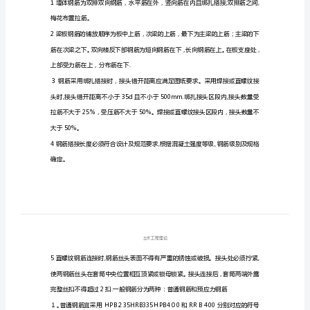
通
纵
筋，
还有板分布筋，一般都是构造的。
支
座
附
直径,最大间距
加
纵
筋
上部（或下部）后，并满足锚固要求的钢筋.
筋；
钢筋绑扎操作规程
下
部
梅花布置拉筋。
贯