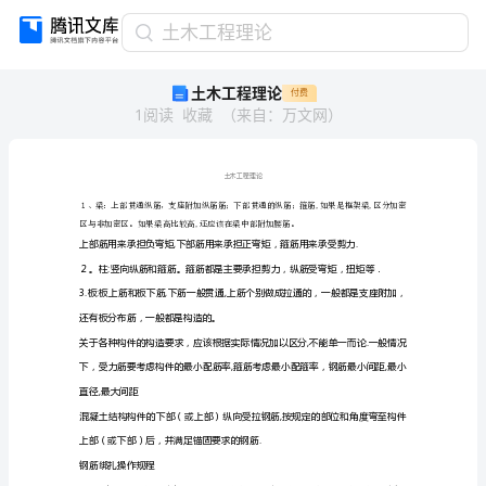
土
土木工程理论
木
土木工程理论
付费
工
1
阅读
收藏
（
来自
：
万文网
）
程
理
论
１、
土木工程理论
梁：
上
部
贯