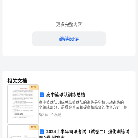
区
分
加
更多完整内容
密
土木工程理论
继续阅读
区
与
非
加
相关文档
密
付费
高中篮球队训练总结
区。
高中篮球队训练总结篮球队的训练是学校运动训练的一
如
个组成部分，是贯穿普及和提高相结合的体育方针，促
进学校普及，提高篮球运动技术水平的主要基地。首先
5
阅读
0
收藏
果
要增强运动员的体质，不断提高机体的能力，发展一般
的和专项
钢筋绑扎与安装：
梁
付费
2024上半年司法考试（试卷二）强化训练试
卷A卷 附答案