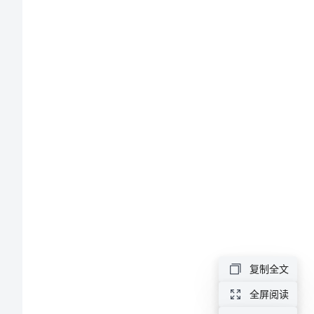
同
样
本
实
用
的
房
屋
租
赁
复制全文
委
全屏阅读