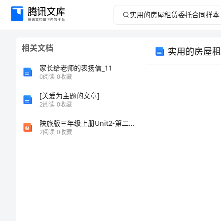
实
用
相关文档
实用的房屋租
的
家长给老师的表扬信_11
房
0
阅读
0
收藏
[关爱为主题的文章]
屋
2
阅读
0
收藏
租
陕旅版三年级上册Unit2-第二课时市公共课一等奖市赛课金奖课件
2
阅读
0
收藏
赁
委
托
合