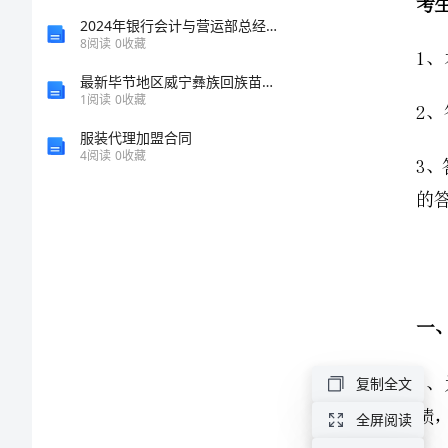
中
2024年银行会计与营运部总经理述职报告
8
阅读
0
收藏
学
最新毕节地区威宁彝族回族苗族自治县材料员考试题库附答案AB卷
1
阅读
0
收藏
数
服装代理加盟合同
4
阅读
0
收藏
学
人
教
版
七
复制全文
年
全屏阅读