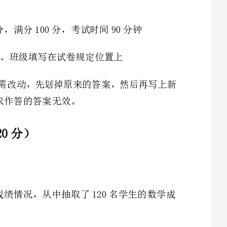
3、答案必须写在试卷各个题目指定区域内相应的位置，如需改动，先划掉原来的答案，然后再写上新
1、为了解我校九年级1500名学生一阶段测试数学考试的成绩情况，从中抽取了120名学生的数学成
3、为了解1000台新型电风扇的寿命，从中抽取10台作连续运转实验，在这个问题中，下列说法错误