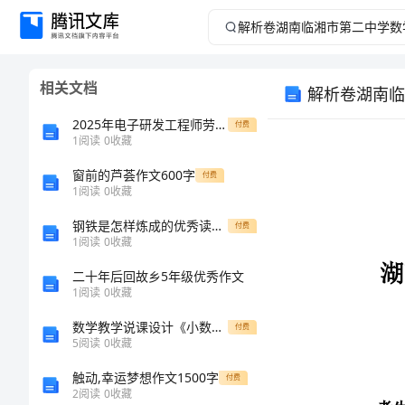
解
析
相关文档
卷
2025年电子研发工程师劳动合同模板
付费
湖
1
阅读
0
收藏
窗前的芦荟作文600字
南
付费
1
阅读
0
收藏
临
钢铁是怎样炼成的优秀读后感
付费
1
阅读
0
收藏
湘
二十年后回故乡5年级优秀作文
1
阅读
0
收藏
市
考生注意：
数学教学说课设计《小数的性质》说课稿--数学说课评课
付费
第
5
阅读
0
收藏
触动,幸运梦想作文1500字
付费
二
2
阅读
0
收藏