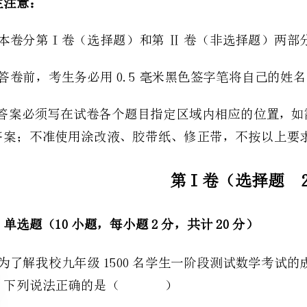
的答案；不准使用涂改液、胶带纸、修正带，不按以上要求作答的答案无效。
第I卷（选择题20分）
一、单选题（10小题，每小题2分，共计20分）
绩，下列说法正确的是（）
A．1500名学生是总体B．120名学生是样本
C．九年级每个学生的数学考试成绩是个体D．120名学生的数学考试成绩是样本容量
2、数字“20211202”中，数字“2”出现的频数是（）
A．1B．2C．3D．4