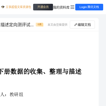
立享超值文库资源包
我的资料库
开通会员
Login 腾讯文档
解析卷湖南临湘市第二中学数学人教版七年级下册数据的收集、整理与描述定向测评试卷（解析版含答案）
编辑文档
本文由豆柴提供
付费
湖南临湘市第二中学数学人教版七年级下册数据的收集、整理与描述
1、本卷分第I卷（选择题）和第Ⅱ卷（非选择题）两部分，满分100分，考试时间90分钟