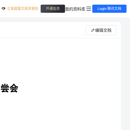
立享超值文库资源包
我的资料库
开通会员
Login 腾讯文档
编辑文档