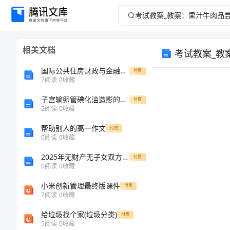
考
试
相关文档
考试教案_教
教
国际公共住房财政与金融体系实证研究的开题报告
付费
案
7
阅读
0
收藏
_
子宫输卵管碘化油造影的临床应用
付费
2
阅读
0
收藏
教
帮助别人的高一作文
付费
0
阅读
0
收藏
案：
2025年无财产无子女双方离婚一致合同
付费
0
阅读
0
收藏
果
小米创新管理最终版课件
付费
汁
7
阅读
0
收藏
给垃圾找个家(垃圾分类)
付费
牛
5
阅读
0
收藏