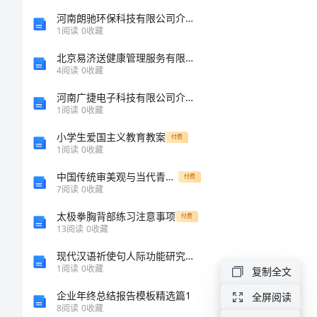
肉
河南朗驰环保科技有限公司介绍企业发展分析报告
1
阅读
0
收藏
品
北京易济送健康管理服务有限责任公司介绍企业发展分析报告
4
阅读
0
收藏
尝
河南广捷电子科技有限公司介绍企业发展分析报告
1
阅读
0
收藏
会
小学生爱国主义教育教案
付费
教
1
阅读
0
收藏
案：
中国传统审美观与当代青少年审美心态分析
付费
7
阅读
0
收藏
果
太极拳胸背部练习注意事项
付费
汁
13
阅读
0
收藏
牛
现代汉语祈使句人际功能研究的综述报告
肉
1
阅读
0
收藏
复制全文
品
企业年终总结报告模板精选篇1
全屏阅读
8
阅读
0
收藏