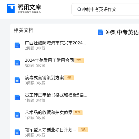
冲
刺
相关文档
冲刺中考英语
中
广西壮族防城港市东兴市2024年标准员专业管理实务考试题库（突破训练）
考
2
阅读
0
收藏
2024年美发用工常用合同
英
付费
3
阅读
0
收藏
语
病毒式营销策划方案
付费
3
阅读
0
收藏
确定体裁
1.
作
确定时态
2.
员工转正申请书格式和模板5篇参考
确定人称
3.
1
阅读
0
收藏
文
4.
标记。
艺术品的收藏和拍卖教案
付费
5.
冲
1
阅读
0
收藏
刺
领军型人才创业项目计划申报书
6
付费
5
阅读
0
收藏