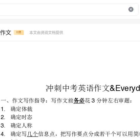
作文
本文由贤阅文档提供
付费
冲刺中考英语作文
&EverydayEnglish
务必
一、作文写作指导：写作文前花分钟左右审题：
3
确定写几个信息点，把写作要点
既浪费时间，也要扣分。
．学会从中文转换成地道适当的英语表达，如固定搭配和句型等，千万不要逐字翻译。
如讲卫生，不要翻译成应该用。
speakclean,keepsth.clean