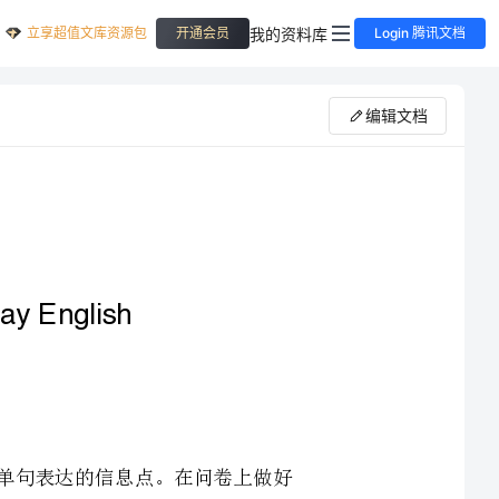
立享超值文库资源包
我的资料库
开通会员
Login 腾讯文档
编辑文档
分成若干个可以用简单句表达的信息点。在问卷上做好
看清楚文章中已给出的句子，充分挖掘里面的可利用的信息点，同时避免重复写信息点，