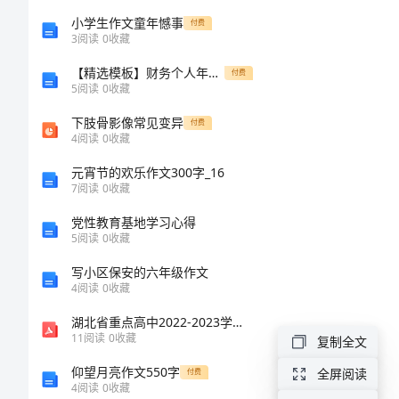
中
小学生作文童年憾事
付费
考
3
阅读
0
收藏
英
7.
【精选模板】财务个人年终工作总结
付费
5
阅读
0
收藏
语
下肢骨影像常见变异
一般写法：
付费
作
4
阅读
0
收藏
文
can
元宵节的欢乐作文300字_16
&Everyday
7
阅读
0
收藏
English
党性教育基地学习心得
________
5
阅读
0
收藏
一、
写小区保安的六年级作文
作
4
阅读
0
收藏
________
文
湖北省重点高中2022-2023学年高二上学期期末联考数学试卷（含解析）
11
阅读
0
收藏
写
复制全文
作
仰望月亮作文550字
全屏阅读
付费
4
阅读
0
收藏