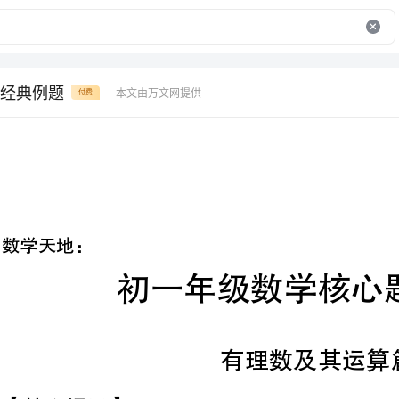
经典例题
本文由万文网提供
付费
初一年级数学核心题目赏析
有理数及其运算篇
核心提示】
有理数部分概念较多其中核心知识点是数轴、相反数、绝对值、乘方
,.
,
通过数轴要尝试使用“数形结合