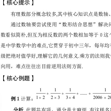
,.
数看似简朴但互为相反数的两个数
,
是中学数学中的难点它贯穿于初中
,.
级把绝对值学好理解它的几何意义
向用，难点往往出目前逆用法则方面
.
核心例题】
计算：
此题共有项，通分是太麻烦.有这样多
想,如能把某些项抵消了，不就变得简朴了吗？由此想到拆项,如第一项可拆成
,可运用通项,把每一