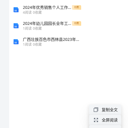
数
2024年优秀销售个人工作计划（3篇）
付费
4
阅读
0
收藏
学
2024年幼儿园园长全年工作总结
付费
天
1
阅读
0
收藏
地：
广西壮族百色市西林县2023年标准员专业管理实务考试题库精品（易错题）
【
1
阅读
0
收藏
初
一
例１
年
分析
级
数
学
核
刃而解．
复制全文
心
全屏阅读
解
原式=