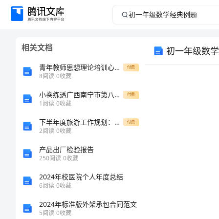
初
一
相关文档
初一年级数学
年
青年教师思想理论培训心得体会
付费
级
8
阅读
0
收藏
小卷练透广西南宁市第八中学数学七年级上册一元一次方程专题测评练习题（含答案解析）
数
付费
1
阅读
0
收藏
数学天地：
学
下半年度旅游工作规划：新思路、新举措
付费
2
阅读
0
收藏
经
产品出厂检验报告
250
阅读
0
收藏
典
【
2024年校医院个人年度总结
例
6
阅读
0
收藏
2024年标准版外架承包合同范文
题
5
阅读
0
收藏