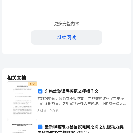
阅
读
更多完整内容
我
的
继续阅读
辞
职
信。
我
相关文档
付费
是
东施效颦读后感范文模板作文
怀
东施效颦读后感范文模板作文 东施效颦讲述了东施模
仿西施的故事，之中富含许多人生哲理。下面就是给大
着
家带来的东施效颦读后感，希望能帮助到大家! 篇一：
8
阅读
0
收藏
《东施效颦》读后感 最近，我读了《
十
最新聊城市冠县国家电网招聘之机械动力类
分
考试题库及完整答案（精品）