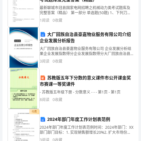
复
最新聊城市冠县国家电网招聘之机械动力类考试题库及
完整答案（精品） 第一部分 单选题(50题) 1、下列刀具
杂
材料中红硬性最好的是( )A.碳素工具钢B.高速钢C.硬质合
1
阅读
0
收藏
金D.含钴高速钢【答案】
的
大厂回族自治县豪嘉物业服务有限公司介绍
心
企业发展分析报告
而感到荣幸。
大厂回族自治县豪嘉物业服务有限公司 企业发展分析结
情
果企业发展指数得分企业发展指数得分大厂回族自治县
豪嘉物业服务有限公司综合得分说明：企业发展指数根
写
3
阅读
0
收藏
据企业规模、企业创新、企业风险、企业活力四个维度
对企
这
苏教版五年下分数的意义课件市公开课金奖
封
市赛课一等奖课件
- 苏教版五年级下册 - 分数意义 - - - 第1页 - 第1页
信
8
阅读
0
收藏
的，
签名：____
付费
能
2024年部门年度工作计划表范例
在
2024年部门年度工作计划表范例时间：2024年部门：XX
日期：____年____月____日
部门部门目标：1. 实现销售额增长20%2. 扩大市场份
额，增加5%的市场占有率3. 提高客户满意度至90%4. 提
毕
3
阅读
0
收藏