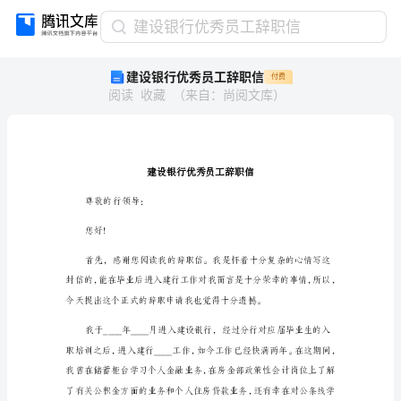
建
建设银行优秀员工辞职信
设
建设银行优秀员工辞职信
付费
银
阅读
收藏
（
来自
：
尚阅文库
）
行
优
秀
员
工
辞
尊敬的行领导：
职