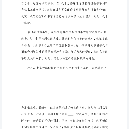
您好!
信
建
设
银
行
优
秀
员
工
辞
职
信