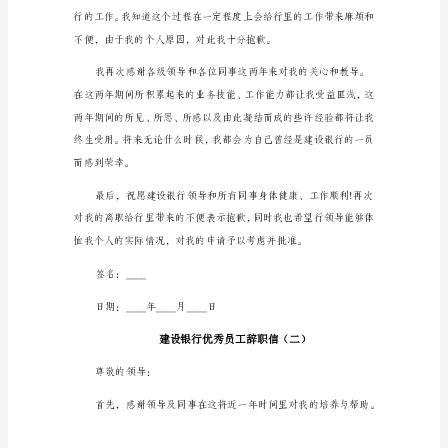
尊
敬
分感激。
的
行
领
导：
您
好!
首
先，
感
谢
您