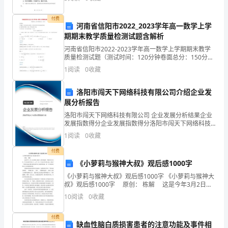
升员工绩效，员工平均绩效评
业
付费
河南省信阳市2022_2023学年高一数学上学
后
期期末教学质量检测试题含解析
尊敬的领导：
进
河南省信阳市2022-2023学年高一数学上学期期末教学
质量检测试题（测试时间：120分钟卷面总分：150分）
注意事项：1.答题前，考生务必将自己的姓名、准考证号
入
1
阅读
0
收藏
填写在本试卷相应的位置.2.全部答案在
建
洛阳市闯天下网络科技有限公司介绍企业发
展分析报告
行
洛阳市闯天下网络科技有限公司 企业发展分析结果企业
工
发展指数得分企业发展指数得分洛阳市闯天下网络科技
有限公司综合得分说明：企业发展指数根据企业规模、
1
阅读
0
收藏
作
企业创新、企业风险、企业活力四个维度对企业发展情
况进
付费
对
《小萝莉与猴神大叔》观后感1000字
我
《小萝莉与猴神大叔》观后感1000字 《小萝莉与猴神大
叔》观后感1000字 原创： 栋解 这是今年3月2日在
而
国内上映的一部印度电影，导演为卡比尔.汗，男主角为
10
阅读
0
收藏
萨尔曼.汗。xx年7月17日该片在
言
付费
缺血性脑白质损害患者的注意功能及事件相