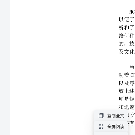
是
及文化的方面的变革。
数
据
仓
库
业
务
的
全
球
领
如此重视。
复制全文
导
全屏阅读
者,