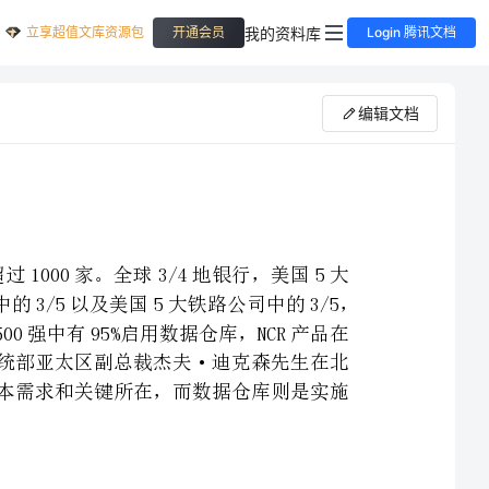
立享超值文库资源包
我的资料库
开通会员
Login 腾讯文档
编辑文档
NCR是数据仓库业务的全球领导者,现在运营中的数据仓库总数超过1000家。全球3/4地银行，美国5大
零售商中的4/5，美国9大电信公司中的7/9，5大美国航空公司中的3/5以及美国5大铁路公司中的3/5，
都在使用NCR公司的数据仓库技术。在过去的两年中,财富杂志500强中有95%启用数据仓库，NCR产品在
其中所占的比例多于其他产品。不久前，NCR公司的数据仓库系统部亚太区副总裁杰夫·迪克森先生在北
京指出，在日益开放和竞争的市场中，CRM将成为企业成功的基本需求和关键所在，而数据仓库则是实施
NCR认为，客户关系管理是企业的一种机制。企业通过与客户不断的互动，提供信息和客户作交流，
以便了解客户和影响客户的行为，进而留住客户，不断增加企业的利润。通过实施客户关系管理，能够分
析和了解处于动态过程中的客户状况，从而搞清楚不同客户的利润贡献度，才便于选择应该供应何种产品
给何种客户。以便在合适的时间，通过合适的渠道去和客户作交易。在客户关系管理中，管理机制是主要