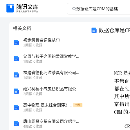
数
据
相关文档
数据仓库是C
仓
初步解析名词性从句
库
3
阅读
0
收藏
父母与孩子之间的爱课堂教学设计
是
1
阅读
0
收藏
CRM
福建省德化润溢茶具有限公司介绍企业发展分析报告
1
阅读
0
收藏
的
CRM的基础。
绍兴柯桥小气鬼纺织品有限公司介绍企业发展分析报告
2
阅读
0
收藏
基
CRM
高中物理 章末综合测评3 机械能守恒定律（含解析）新人教版必修2-新人教版高中必修2物理试题
付费
础
2
阅读
0
收藏
唐山绍昌商贸有限公司介绍企业发展分析报告
NCR
4
阅读
0
收藏