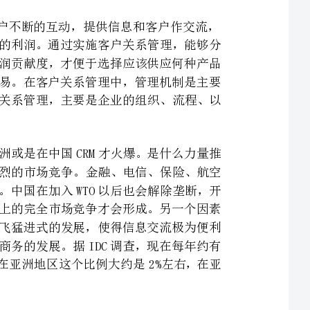
的，技术只是一个部分，是实现管理机制的手段而已。实施客户关系管理，主要是企业的组织、流程、以
当前在全球范围内CRM都处于一种火爆的场面，不仅仅是亚洲或是在中国CRM才火爆。是什么力量推
动着CRM如此迅猛的发展？就其原因来看，首先是开放导致的激烈的市场竞争。金融、电信、保险、航空
以及零售等行业，目前在大多数国家都处于一个完全竞争的市场。中国在加入WTO以后也会解除垄断，开
放上述领域的市场，原有的市场竞争格局将会被打破，真正意义上的完全市场竞争才会形成。另一个因素
则是经济的全球化，全球化的企业并购、卫星通信以及互联网突飞猛进式的发展，使得信息交流极为便利
和迅速，世界已经成为一个地球村。第三个因素是互连网和电子商务的发展。据IDC调查，现在每年约有
7660亿美元的市场规模。美国的上网人数是占到总人口的32%。在亚洲地区这个比例大约是2%左右，在亚
来自北美和欧洲的权威机构提供的统计数据表明,在全球500强企业中,它们在五年内大约流失50%的
客户。企业争取一个新客户的成本是保留一个老客户的7-10倍。留住5%的客户有可能会为企业带来100%
的利润。在企业的所有客户中，大约有50%的客户没有为企业带来利润。根据对一些公司CEO的问卷调查
统计分析，可以看出他们最关心的话题是企业如何才能留住客户，增加客户对企业的忠诚度。假如中国目
前没有这种问题的话，将来也会有的，原因是这个问题带有普遍性。这也说明为什么大家对客户关系管理
全球的大企业认为，市场营销要做的工作就是对客户实行一对一的营销，向每一位客户提供个性化的
服务，只有这样做客户才会满意，才会对企业忠诚。提供这种一对一的个性化的服务就是客户关系管理。