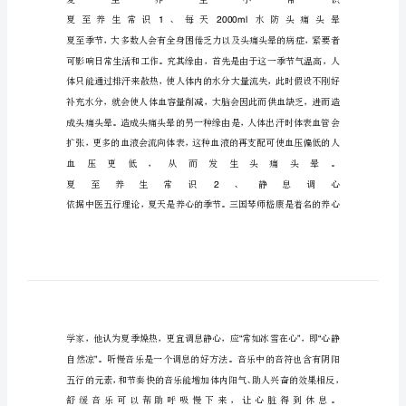
常
识
二
十
四
节
气
夏
至
养
生
小