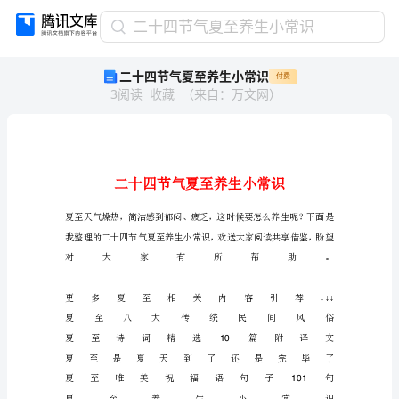
二
二十四节气夏至养生小常识
十
二十四节气夏至养生小常识
付费
四
3
阅读
收藏
（
来自
：
万文网
）
节
气
夏
至
养
生
小