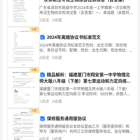
下
广东省深圳市高级中学2024年高一上学期第一次诊断性
面
考试生物综合检测试卷（含答案）一、单选题（本题共
10小题，每题3分，共30分）1、下列各组细胞器均具单
2
阅读
0
收藏
是
层膜的是( )A．液泡和核糖体 B．中
付费
我
2024年离婚协议书标准范文
整
2024年离婚协议书标准范文性别：出生日期：现住地
址：身份证号码：配偶：性别：出生日期：现住地址：
理
4
身份证号码：与于_____年_____月_____日在登记结婚，现
4
阅读
0
收藏
因，已无法共同生活，故双方向婚姻登记
的
付费
精品解析：福建厦门市翔安第一中学物理北
二
师大版八年级（下册）第七章运动和力定向练习
十
试卷（解析版）
福建厦门市翔安第一中学物理北师大版八年级（下册）
第七章运动和力定向练习 考试时间：90分钟；命题人：
四
教研组考生注意：1、本卷分第I卷（选择题）和第Ⅱ卷
1
阅读
0
收藏
（非选择题）两部分，满分100分，考试时间90分钟
节
付费
保修服务通用版协议
气
保修服务通用版协议本协议是由乙方（服务提供商）和
夏
甲方（服务用户）共同订立的保修服务协议，旨在明确
双方在保修服务方面的权利和义务。第一条 保修服务项
4
阅读
0
收藏