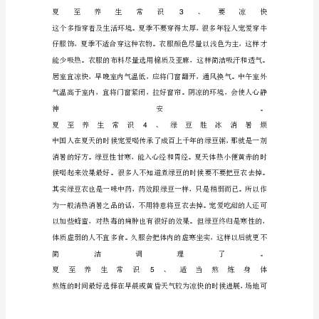
常
识
夏
至
天
气
燥
热，
简
2
洁
感
到
郁