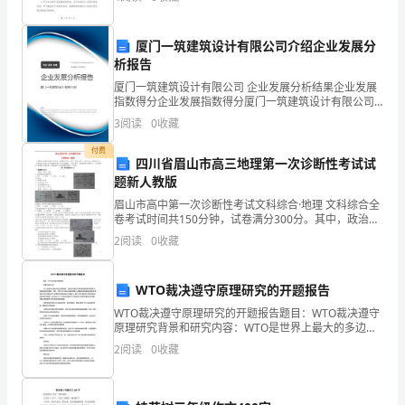
至
目乙方承诺为甲方提供以下保修服务项目（具体保修内
容由双
养
厦门一筑建筑设计有限公司介绍企业发展分
析报告
生
厦门一筑建筑设计有限公司 企业发展分析结果企业发展
5
小
指数得分企业发展指数得分厦门一筑建筑设计有限公司
综合得分说明：企业发展指数根据企业规模、企业创
3
阅读
0
收藏
常
新、企业风险、企业活力四个维度对企业发展情况进行
评价。
付费
识，
四川省眉山市高三地理第一次诊断性考试试
题新人教版
欢
眉山市高中第一次诊断性考试文科综合·地理 文科综合全
卷考试时间共150分钟，试卷满分300分。其中，政治
送
100分，历史100分，地理100分。 地理试卷分为第I卷
2
阅读
0
收藏
(选择题)和第II卷(非选择题)。
大
家
WTO裁决遵守原理研究的开题报告
WTO裁决遵守原理研究的开题报告题目：WTO裁决遵守
阅
原理研究背景和研究内容：WTO是世界上最大的多边贸
易组织，其裁决机制对于维护国际贸易秩序和解决贸易
2
阅读
0
收藏
读
争端至关重要。但是，尽管WTO裁决机制被普遍认为是
共