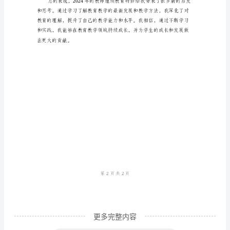
2024
年，
更具互动性和创新性的教学环境。
作
为
一
名
教
师，
我
的学习能力和综合素质。
参
加
了
一
更多完整内容