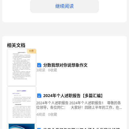
场
继续阅读
关
于
教
育
相关文档
付费
教
学
分数我想对你说想象作文
3
阅读
0
收藏
的
继
好的教师努力着。
续
2024年个人述职报告【多篇汇编】
教
2024年个人述职报告 2024年个人述职报告1 尊敬的各
位领导，各位同仁： 大家好！回顾上半年的工作，在
酒店领导的支持下及各部门的配合下，我们安保部加强
育
4
阅读
0
收藏
安全防范管理，完善各种规章制度，严格落实消
研