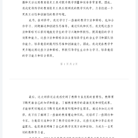
探索教育教学的本质和方法。
结
2024
教
师
继
续
正让每一个学生都有所收获。
教
育
研
修
总
结