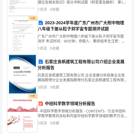
理论及相关知识》高分冲刺试题（附答案及解析） 第1
获
题：单选题(本题1分)关于经济增长的描述,错误的是
1
阅读
0
收藏
（。）。A.经济增长是一个国家在一定时期内总产出
和
付费
2023-2024学年度广东广州市广大附中物理
启
八年级下册从粒子到宇宙专题测评试题
广东广州市广大附中物理八年级下册从粒子到宇宙专题
发，
测评 考试时间：90分钟；命题人：教研组考生注意：
1、本卷分第I卷（选择题）和第Ⅱ卷（非选择题）两部
让
1
阅读
0
收藏
分，满分100分，考试时间90分钟2、答卷前，考生务
我
石家庄良帆建筑工程有限公司介绍企业发展
分析报告
更
石家庄良帆建筑工程有限公司 企业发展分析结果企业发
加
展指数得分企业发展指数得分石家庄良帆建筑工程有限
公司综合得分说明：企业发展指数根据企业规模、企业
3
阅读
0
收藏
创新、企业风险、企业活力四个维度对企业发展情况进
深
行评
付费
入
中班科学数学领域分析报告
地
- 中班科学数学领域分析报告 - CONTENTS - 引言中班科
学数学教育的目标和内容中班科学数学领域的教学方法
中班科学数学领域的评价方法中班科学
思
5
阅读
0
收藏
考