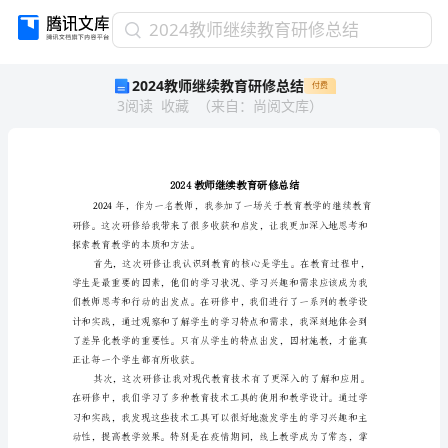
2024
2024教师继续教育研修总结
教
2024教师继续教育研修总结
付费
师
3
阅读
收藏
（
来自
：
尚阅文库
）
继
续
教
育
研
修
总