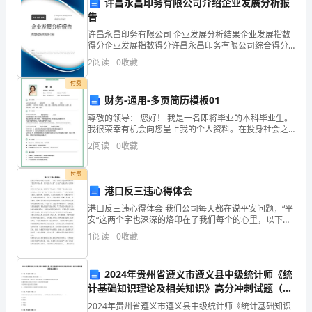
许昌永昌印务有限公司介绍企业发展分析报
修。
告
出更大的贡献。
这
许昌永昌印务有限公司 企业发展分析结果企业发展指数
得分企业发展指数得分许昌永昌印务有限公司综合得分
说明：企业发展指数根据企业规模、企业创新、企业风
次
2
阅读
0
收藏
险、企业活力四个维度对企业发展情况进行评价。该企
业的
研
付费
财务-通用-多页简历模板01
修
尊敬的领导： 您好！ 我是一名即将毕业的本科毕业生。
我很荣幸有机会向您呈上我的个人资料。在投身社会之
给
际,为了更好地发挥自己的才能,谨向各位领导作一下自我
2
阅读
0
收藏
推荐。 伴着青春的激情和求知的
我
付费
带
港口反三违心得体会
来
港口反三违心得体会 我们公司每天都在说平安问题，“平
安“这两个字也深深的烙印在了我们每个的心里，以下是
了
我个人看”反三违”记录宣传片心得体会。 强化全员平安
1
阅读
0
收藏
意识，确保平安平稳运行，开展的“反三违”活动，
很
2024年贵州省遵义市遵义县中级统计师《统
多
计基础知识理论及相关知识》高分冲刺试题（附
答案及解析）
收
2024年贵州省遵义市遵义县中级统计师《统计基础知识